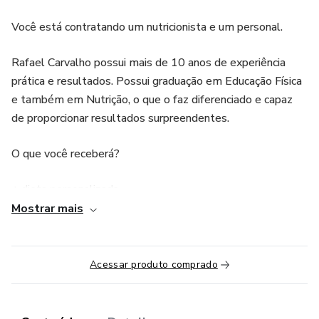
Você está contratando um nutricionista e um personal.
Rafael Carvalho possui mais de 10 anos de experiência
prática e resultados. Possui graduação em Educação Física
e também em Nutrição, o que o faz diferenciado e capaz
de proporcionar resultados surpreendentes.
O que você receberá?
+ dieta personalizada
Mostrar mais
+ Treinos dinâmicos (sem precisar de academia)
+ Aulão semanal ao vivo com plantão de dúvidas.
Acessar produto comprado