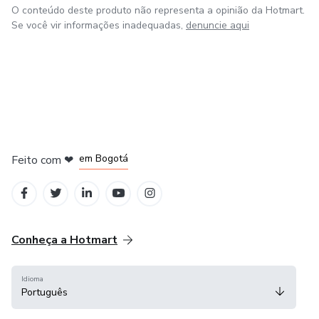
O conteúdo deste produto não representa a opinião da Hotmart.
Se você vir informações inadequadas,
denuncie aqui
em Amsterdam
em Madrid
em Bogotá
Feito com
❤
em Belo Horizonte
na Cidade do México
Conheça a Hotmart
Idioma
Português