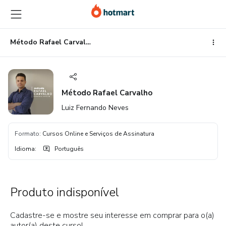
Ir
Ir
Ir
para
para
para
o
o
o
conteúdo
pagamento
rodapé
Método Rafael Carvalho
principal
Método Rafael Carvalho
Luiz Fernando Neves
Formato
:
Cursos Online e Serviços de Assinatura
Idioma
:
Português
Produto indisponível
Cadastre-se e mostre seu interesse em comprar para o(a)
autor(a) deste curso!