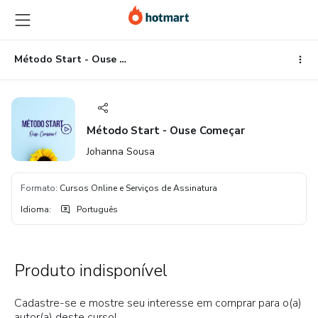
Ir
Ir
Ir
para
para
para
o
o
o
conteúdo
pagamento
rodapé
Método Start - Ouse Começar
principal
Método Start - Ouse Começar
Johanna Sousa
Formato
:
Cursos Online e Serviços de Assinatura
Idioma
:
Português
Produto indisponível
Cadastre-se e mostre seu interesse em comprar para o(a)
autor(a) deste curso!