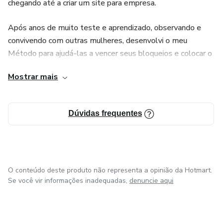
chegando até a criar um site para empresa.
Após anos de muito teste e aprendizado, observando e
convivendo com outras mulheres, desenvolvi o meu
Método para ajudá-las a vencer seus bloqueios e colocar o
que há de melhor nelas, no mundo.
Mostrar mais
Acredito que toda mulher tem o direito de ser livre, sem
se prender à regras impostas e que são capazes de
Dúvidas frequentes
escrever sua própria história de maneira autentica e
impactar o mundo.
O conteúdo deste produto não representa a opinião da Hotmart.
Se você vir informações inadequadas,
denuncie aqui