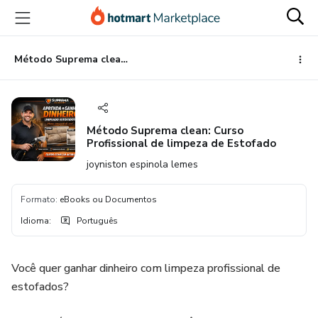
Ir
Ir
Ir
para
para
para
o
o
o
conteúdo
pagamento
rodapé
Método Suprema clean: Curso Profissional de limpeza de Estofado
principal
Método Suprema clean: Curso
Profissional de limpeza de Estofado
joyniston espinola lemes
Formato
:
eBooks ou Documentos
Idioma
:
Português
Você quer ganhar dinheiro com limpeza profissional de
estofados?