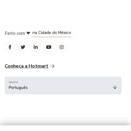
em Bogotá
em Amsterdam
em Madrid
na Cidade do México
Feito com
❤
em Belo Horizonte
Conheça a Hotmart
Idioma
Português