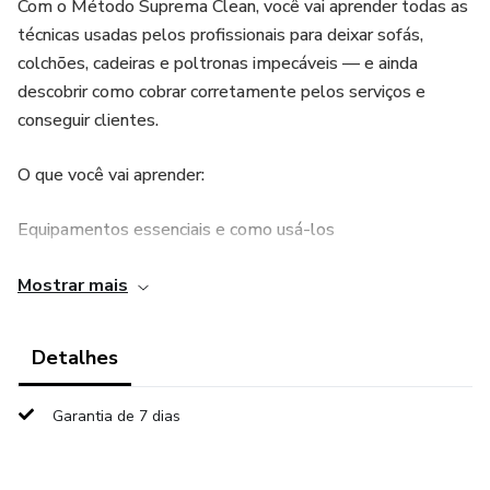
Com o Método Suprema Clean, você vai aprender todas as
técnicas usadas pelos profissionais para deixar sofás,
colchões, cadeiras e poltronas impecáveis — e ainda
descobrir como cobrar corretamente pelos serviços e
conseguir clientes.
O que você vai aprender:
Equipamentos essenciais e como usá-los
Produtos corretos para cada tipo de tecido
Mostrar mais
Técnicas avançadas de limpeza e remoção de manchas
Detalhes
Como impermeabilizar estofados para aumentar o valor do
Garantia de 7 dias
serviço
Estratégias para cobrar e conquistar clientes