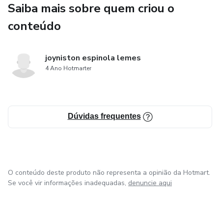
Saiba mais sobre quem criou o
Benefícios do curso:
conteúdo
100% online: aprenda de qualquer lugar
joyniston espinola lemes
Conteúdo direto ao ponto, focado em resultados
4 Ano Hotmarter
Transforme seu aprendizado em renda real rapidamente
Dúvidas frequentes
O conteúdo deste produto não representa a opinião da Hotmart.
Se você vir informações inadequadas,
denuncie aqui