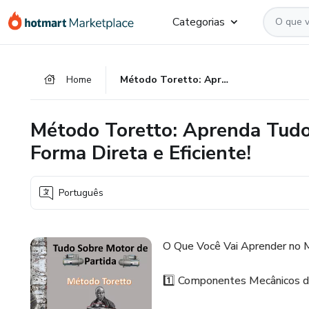
Ir
Ir
Ir
Categorias
para
para
para
o
o
o
conteúdo
pagamento
rodapé
Home
Método Toretto: Aprenda Tudo Sobre o Motor de Partida de Forma Direta e Eficiente!
principal
Método Toretto: Aprenda Tudo
Forma Direta e Eficiente!
Português
O Que Você Vai Aprender no
1️⃣ Componentes Mecânicos d