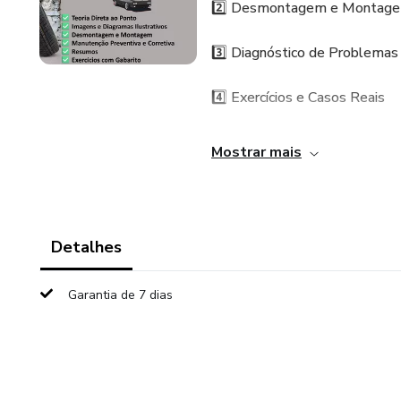
2️⃣ Desmontagem e Montage
3️⃣ Diagnóstico de Problemas
4️⃣ Exercícios e Casos Reais
🚗💨Por Que o Método Torett
Mostrar mais
✅ Aprendizado Direto e Sem E
realmente importa.
Detalhes
✅ Mão na Graxa – Você apren
Garantia de 7 dias
✅ Diagnósticos Precisos – Ent
✅ Didática Visual e Interativ
rapidamente.