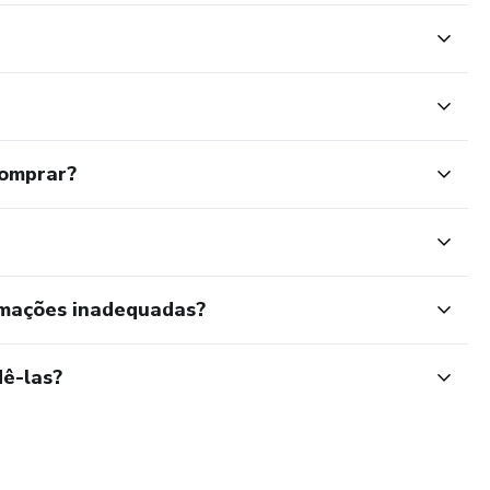
comprar?
rmações inadequadas?
ê-las?