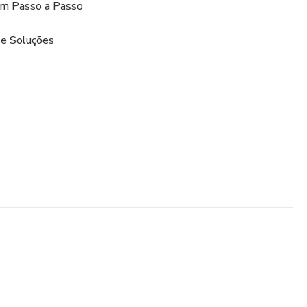
m Passo a Passo
 e Soluções
o Funciona?
nrolação – Nada de teoria desnecessária, apenas o que
de desmontando, montando e testando na prática.
enda as falhas e conserte com confiança.
a – Diagramas, imagens e exercícios para absorver o conteúdo