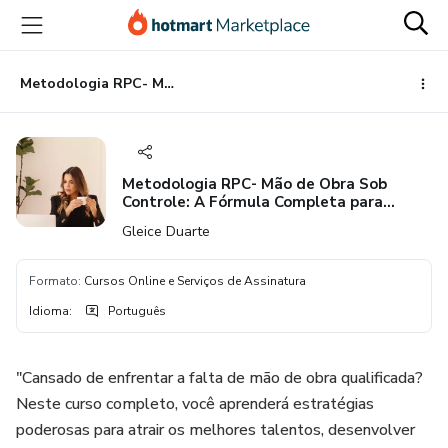
Ir
Ir
Ir
para
para
para
o
o
o
conteúdo
pagamento
rodapé
Metodologia RPC- Mão de Obra Sob Controle: A Fórmula Completa para Atrair, Desenvolver e Reter Talentos
principal
Metodologia RPC- Mão de Obra Sob
Controle: A Fórmula Completa para
Atrair, Desenvolver e Reter Talentos
Gleice Duarte
Formato
:
Cursos Online e Serviços de Assinatura
Idioma
:
Português
"Cansado de enfrentar a falta de mão de obra qualificada?
Neste curso completo, você aprenderá estratégias
poderosas para atrair os melhores talentos, desenvolver