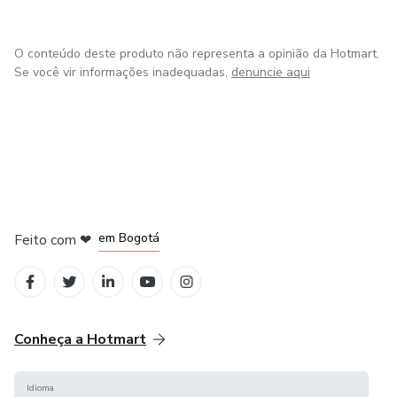
O conteúdo deste produto não representa a opinião da Hotmart.
Se você vir informações inadequadas,
denuncie aqui
em Amsterdam
em Madrid
em Bogotá
Feito com
❤
em Belo Horizonte
na Cidade do México
Conheça a Hotmart
Idioma