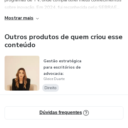
programas de TV, onde compartilhei meus conhecimentos
sobre inovação. Em 2024, fui reconhecida pelo SEBRAE...
Mostrar mais
Outros produtos de quem criou esse
conteúdo
Gestão estratégica
para escritórios de
advocacia:
Gleice Duarte
construind...
Direito
Dúvidas frequentes