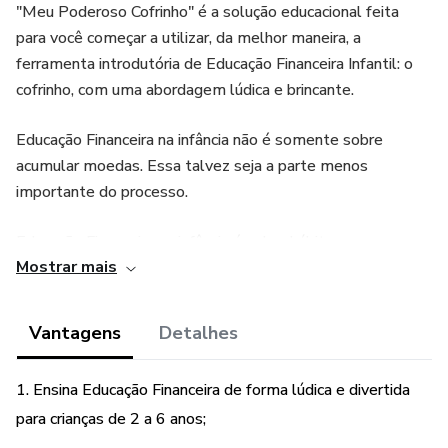
"Meu Poderoso Cofrinho" é a solução educacional feita
para você começar a utilizar, da melhor maneira, a
ferramenta introdutória de Educação Financeira Infantil: o
cofrinho, com uma abordagem lúdica e brincante.
Educação Financeira na infância não é somente sobre
acumular moedas. Essa talvez seja a parte menos
importante do processo.
Educação Financeira na infância é sobre hábitos,
Mostrar mais
comportamentos, crenças e oferecer os melhores
estímulos.
Vantagens
Detalhes
A inteligência financeira de uma pessoa começa a ser
formada justamente nos primeiros anos de vida! Por isso
1. Ensina Educação Financeira de forma lúdica e divertida
precisamos ir além, demonstrar o poder que temos nas
para crianças de 2 a 6 anos;
mãos quando pensamos no consumo e nas questões