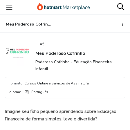
Ir
Ir
Ir
para
para
para
o
o
o
conteúdo
pagamento
rodapé
Meu Poderoso Cofrinho
principal
Meu Poderoso Cofrinho
Poderoso Cofrinho - Educação Financeira
Infantil
Formato
:
Cursos Online e Serviços de Assinatura
Idioma
:
Português
Imagine seu filho pequeno aprendendo sobre Educação
Financeira de forma simples, leve e divertida?