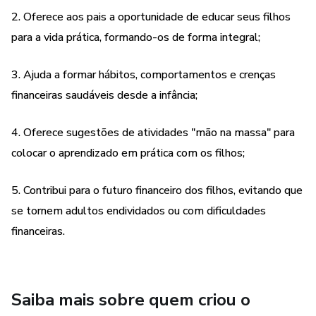
financeiras com responsabilidade.
2. Oferece aos pais a oportunidade de educar seus filhos
O curso é composto por 12 aulas gravadas para os pais e 6
para a vida prática, formando-os de forma integral;
bônus para colocar o aprendizado em prática com os filhos.
Os bônus são compostos por vídeos que oferecem
3. Ajuda a formar hábitos, comportamentos e crenças
sugestões de atividades "mão na massa" tendo a criança
financeiras saudáveis desde a infância;
como protagonista e os pais como mediadores do
processo de aprendizado.
4. Oferece sugestões de atividades "mão na massa" para
colocar o aprendizado em prática com os filhos;
Recomendado para pais que:
5. Contribui para o futuro financeiro dos filhos, evitando que
- Se preocupam com o futuro financeiro dos seus filhos;
se tornem adultos endividados ou com dificuldades
financeiras.
- Acreditam que educação é o melhor investimento que
podemos fazer pelas crianças;
- Querem educar para a vida prática, formando os filhos de
Saiba mais sobre quem criou o
forma integral;