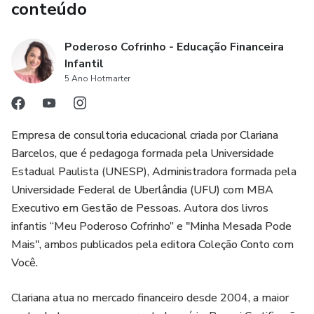
conteúdo
- Ficam em dúvida de como responder quando os filhos
perguntam sobre como funciona o dinheiro e como ganhá-
Poderoso Cofrinho - Educação Financeira
lo;
Infantil
5 Ano Hotmarter
- Se preocupam que seus filhos sejam consumistas e se
tornem adultos endividados ou com dificuldades
financeiras no futuro;
Empresa de consultoria educacional criada por Clariana
Barcelos, que é pedagoga formada pela Universidade
- Concordam que a primeira infância é o melhor momento
Estadual Paulista (UNESP), Administradora formada pela
para começar.
Universidade Federal de Uberlândia (UFU) com MBA
Executivo em Gestão de Pessoas. Autora dos livros
Faixa etária: crianças de 2 a 6 anos
infantis “Meu Poderoso Cofrinho” e "Minha Mesada Pode
Mais", ambos publicados pela editora Coleção Conto com
Você.
Clariana atua no mercado financeiro desde 2004, a maior