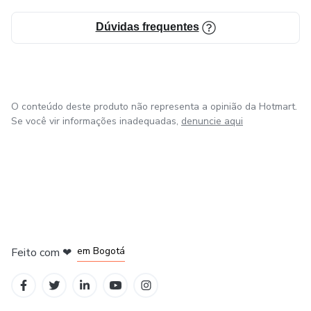
Dúvidas frequentes
O conteúdo deste produto não representa a opinião da Hotmart.
Se você vir informações inadequadas,
denuncie aqui
em Amsterdam
em Madrid
em Bogotá
Feito com
❤
em Belo Horizonte
na Cidade do México