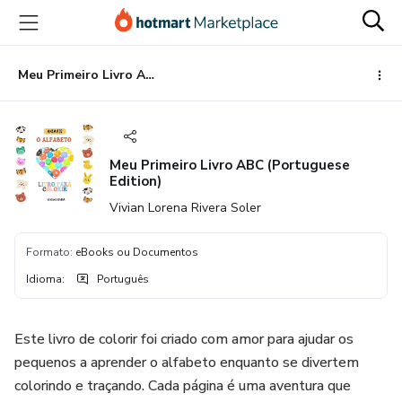
Ir
Ir
Ir
para
para
para
o
o
o
conteúdo
pagamento
rodapé
Meu Primeiro Livro ABC (Portuguese Edition)
principal
Meu Primeiro Livro ABC (Portuguese
Edition)
Vivian Lorena Rivera Soler
Formato
:
eBooks ou Documentos
Idioma
:
Português
Este livro de colorir foi criado com amor para ajudar os
pequenos a aprender o alfabeto enquanto se divertem
colorindo e traçando. Cada página é uma aventura que