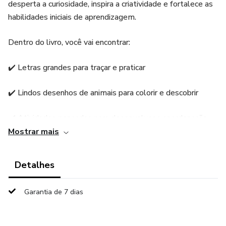
desperta a curiosidade, inspira a criatividade e fortalece as
habilidades iniciais de aprendizagem.
Dentro do livro, você vai encontrar:
✔️ Letras grandes para traçar e praticar
✔️ Lindos desenhos de animais para colorir e descobrir
✔️ Atividades pensadas para desenvolver a coordenação
motora fina e a coordenação olho-mão
Mostrar mais
Acreditamos que aprender deve ser um momento feliz e
Detalhes
empolgante. Por isso, este livro é recheado de ilustrações
amigáveis que incentivam as crianças a ler, escrever e
Garantia de 7 dias
explorar o maravilhoso mundo das letras, um animal de
cada vez.