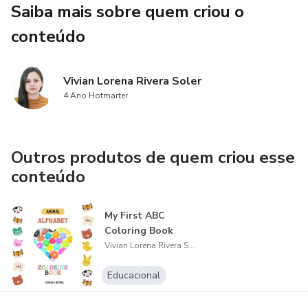
Saiba mais sobre quem criou o
Divirta-se, aprenda e solte a imaginação colorindo!
conteúdo
⸻
📦 O que está incluído:
Vivian Lorena Rivera Soler
4 Ano Hotmarter
✔️ 66 páginas para colorir (uma para cada letra de A a Z)
✔️ Arquivo PDF em alta resolução (8,5” x 11” – tamanho
Outros produtos de quem criou esse
padrão Carta EUA)
conteúdo
✔️ Download digital instantâneo – imprima em casa ou em
My First ABC
uma gráfica
Coloring Book
Vivian Lorena Rivera Soler
✔️ Nenhum produto físico será enviado
Educacional
👶 Para crianças de 3 a 7 anos | ✍️ Autora: VLR