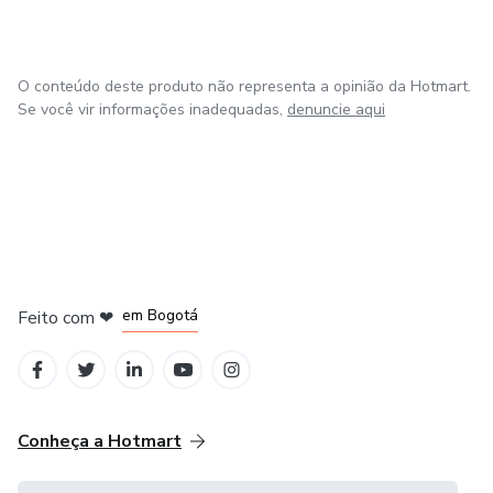
O conteúdo deste produto não representa a opinião da Hotmart.
Se você vir informações inadequadas,
denuncie aqui
em Amsterdam
em Madrid
em Bogotá
Feito com
❤
em Belo Horizonte
na Cidade do México
Conheça a Hotmart