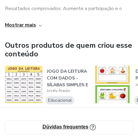
Resultados comprovados: Aumente a participação e o
desempenho.
Mostrar mais
Não perca a oportunidade de inovar sua didática.
Outros produtos de quem criou esse
Os recursos são destinados para pedagogos,
conteúdo
psicopedagogos, papais, mamães e educadores em geral.
Adquira quantos recursos desejar por um preço acessível.
JOGO DA LEITURA
COM DADOS -
SÍLABAS SIMPLES E
J
Josely Araújo
COMPLEXAS
Educacional
Dúvidas frequentes