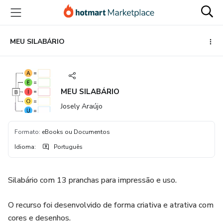
Ir
Ir
Ir
para
para
para
o
o
o
conteúdo
pagamento
rodapé
MEU SILABÁRIO
principal
MEU SILABÁRIO
Josely Araújo
Formato
:
eBooks ou Documentos
Idioma
:
Português
Silabário com 13 pranchas para impressão e uso.
O recurso foi desenvolvido de forma criativa e atrativa com
cores e desenhos.