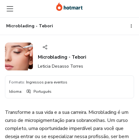
Ir
Ir
Ir
para
para
para
o
o
o
conteúdo
pagamento
rodapé
Microblading - Tebori
principal
Microblading - Tebori
Leticia Desasso Torres
Formato
:
Ingressos para eventos
Idioma
:
Português
Transforme a sua vida e a sua carreira. Microblading é um
curso de micropigmentação para sobrancelhas. Um curso
completo, uma oportunidade imperdível para você que
deseja entrar ou se especializar nessa profissão, ser bem