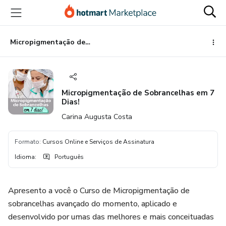
Ir
Ir
Ir
para
para
para
o
o
o
conteúdo
pagamento
rodapé
Micropigmentação de Sobrancelhas em 7 Dias!
principal
Micropigmentação de Sobrancelhas em 7
Dias!
Carina Augusta Costa
Formato
:
Cursos Online e Serviços de Assinatura
Idioma
:
Português
Apresento a você o Curso de Micropigmentação de
sobrancelhas avançado do momento, aplicado e
desenvolvido por umas das melhores e mais conceituadas