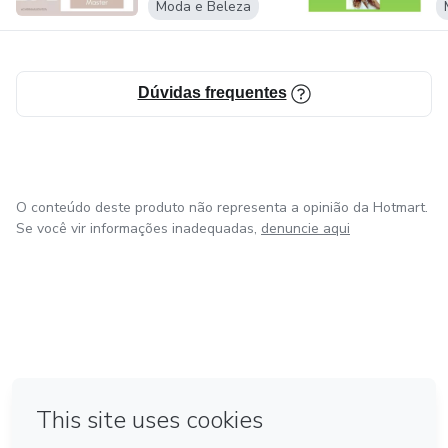
Moda e Beleza
Dúvidas frequentes
O conteúdo deste produto não representa a opinião da Hotmart.
Se você vir informações inadequadas,
denuncie aqui
em Bogotá
em Amsterdam
em Madrid
na Cidade do México
Feito com
❤
em Belo Horizonte