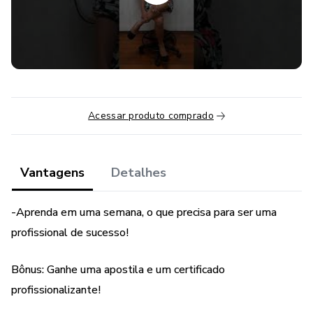
Iremos ensinar em vídeo aulas práticas e fáceis, para que
qualquer um possa aprender.
Bônus:
* Uma apostila completa para sempre estar estudando;
Acessar produto comprado
* design de sobrancelha masculina;
Vantagens
Detalhes
* Certificado profissionalizante;
* Grupo de apoio no Telegram onde você pode tirar suas
-Aprenda em uma semana, o que precisa para ser uma
dúvidas.
profissional de sucesso!
Bônus: Ganhe uma apostila e um certificado
profissionalizante!