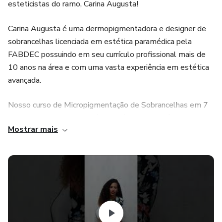
esteticistas do ramo, Carina Augusta!
Carina Augusta é uma dermopigmentadora e designer de
sobrancelhas licenciada em estética paramédica pela
FABDEC possuindo em seu currículo profissional mais de
10 anos na área e com uma vasta experiência em estética
avançada.
Nosso curso de Micropigmentação de Sobrancelhas em 7
Dias, vai te ensinar uma técnica básica, pra você aprender a
Mostrar mais
fazer sobrancelhas perfeitas em até 7 dias e já começar a
trabalhar no ramo. Possuímos um método, totalmente
profissional e seguro de harmonizar o rosto de suas
clientes com a sobrancelha ideal, que você aprenderá mais
rápido do que qualquer outro curso. Com esse método,
você lotará sua agenda de clientes e se tornará uma
profissional de respeito e mérito em sua cidade e região!