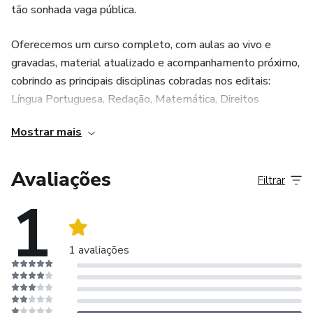
tão sonhada vaga pública.
Oferecemos um curso completo, com aulas ao vivo e
gravadas, material atualizado e acompanhamento próximo,
cobrindo as principais disciplinas cobradas nos editais:
Língua Portuguesa, Redação, Matemática, Direitos
Humanos e Legislação Educacional.
Mostrar mais
Com uma linguagem simples, acessível e direta ao ponto,
mostramos que é possível aprender de verdade, mesmo
Avaliações
Filtrar
começando do zero. Nosso compromisso vai além do
1
conteúdo: queremos que cada aluno se sinta confiante,
motivado e capaz de alcançar sua aprovação.
1 avaliações
No Minas Aprova, acreditamos que educação transforma
vidas. Por isso, trabalhamos com dedicação, seriedade e
empatia, sempre com foco em um só resultado: a sua