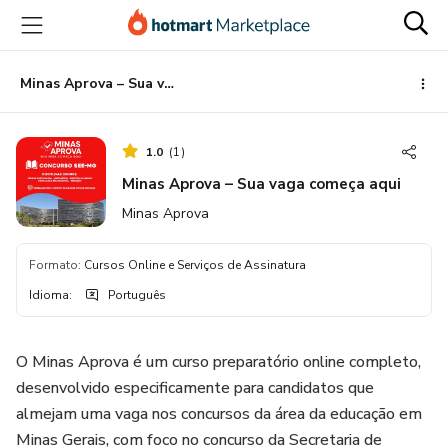
Ir
Ir
Ir
para
para
para
o
o
o
conteúdo
pagamento
rodapé
Minas Aprova – Sua vaga começa aqui
principal
1.0
(
1
)
Minas Aprova – Sua vaga começa aqui
Minas Aprova
Formato
:
Cursos Online e Serviços de Assinatura
Idioma
:
Português
O Minas Aprova é um curso preparatório online completo,
desenvolvido especificamente para candidatos que
almejam uma vaga nos concursos da área da educação em
Minas Gerais, com foco no concurso da Secretaria de