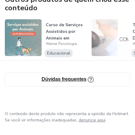
conteúdo
Curso de Serviços
T
Assistidos por
Animais em
D
Wainer Psicologia
W
Intervenções Ter...
Educacional
Dúvidas frequentes
O conteúdo deste produto não representa a opinião da Hotmart.
Se você vir informações inadequadas,
denuncie aqui