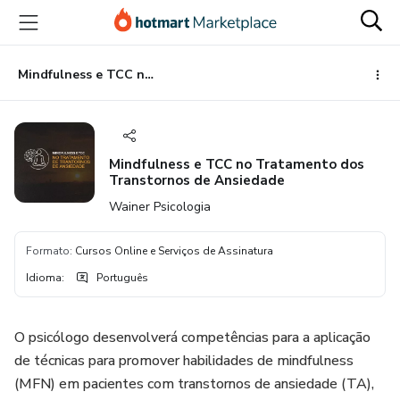
Ir
Ir
Ir
para
para
para
o
o
o
conteúdo
pagamento
rodapé
Mindfulness e TCC no Tratamento dos Transtornos de Ansiedade
principal
Mindfulness e TCC no Tratamento dos
Transtornos de Ansiedade
Wainer Psicologia
Formato
:
Cursos Online e Serviços de Assinatura
Idioma
:
Português
O psicólogo desenvolverá competências para a aplicação
de técnicas para promover habilidades de mindfulness
(MFN) em pacientes com transtornos de ansiedade (TA),