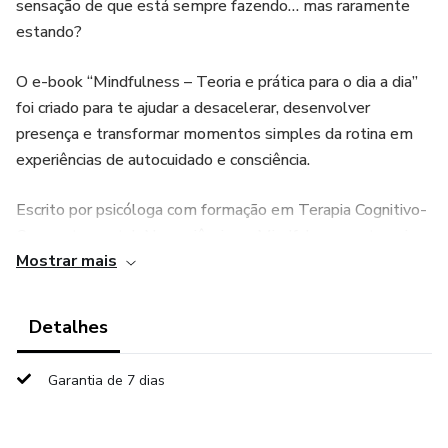
sensação de que está sempre fazendo… mas raramente
estando?
O e-book “Mindfulness – Teoria e prática para o dia a dia”
foi criado para te ajudar a desacelerar, desenvolver
presença e transformar momentos simples da rotina em
experiências de autocuidado e consciência.
Escrito por psicóloga com formação em Terapia Cognitivo-
Comportamental, Neurociências e Mindfulness, este guia
Mostrar mais
une ciência, prática clínica e linguagem acessível para que
você consiga aplicar a atenção plena no seu cotidiano —
mesmo que nunca tenha meditado antes.
Detalhes
Neste material você vai encontrar:
Garantia de 7 dias
✔ O que é (e o que não é) mindfulness