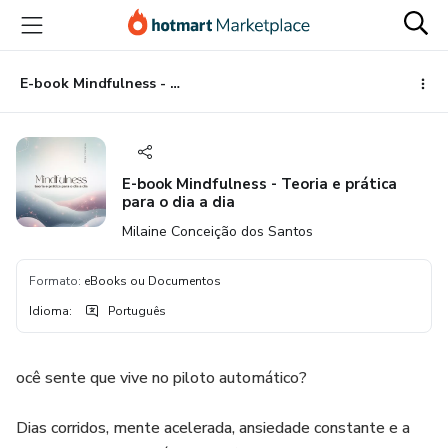
Ir
Ir
Ir
para
para
para
o
o
o
conteúdo
pagamento
rodapé
E-book Mindfulness - Teoria e prática para o dia a dia
principal
E-book Mindfulness - Teoria e prática
para o dia a dia
Milaine Conceição dos Santos
Formato
:
eBooks ou Documentos
Idioma
:
Português
ocê sente que vive no piloto automático?
Dias corridos, mente acelerada, ansiedade constante e a