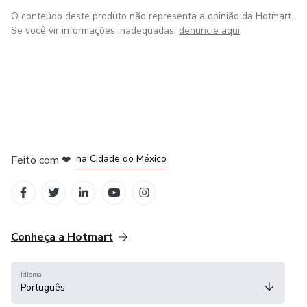
O conteúdo deste produto não representa a opinião da Hotmart.
Se você vir informações inadequadas,
denuncie aqui
em Bogotá
em Amsterdam
em Madrid
na Cidade do México
Feito com
❤
em Belo Horizonte
Conheça a Hotmart
Idioma
Português