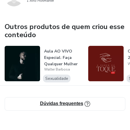
1 Ano Hotmarter
Outros produtos de quem criou esse
conteúdo
Aula AO VIVO
O
Especial: Faça
2
Qualquer Mulher
W
Walter Barbosa
G&amp;z$r
Múltip...
Sexualidade
Dúvidas frequentes