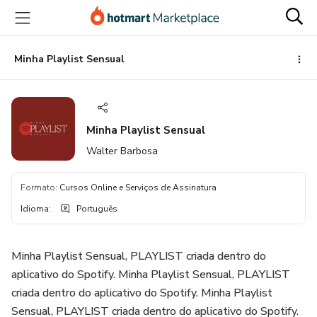
Ir
Ir
Ir
para
para
para
o
o
o
conteúdo
pagamento
rodapé
Minha Playlist Sensual
principal
Minha Playlist Sensual
Walter Barbosa
Formato
:
Cursos Online e Serviços de Assinatura
Idioma
:
Português
Minha Playlist Sensual, PLAYLIST criada dentro do
aplicativo do Spotify. Minha Playlist Sensual, PLAYLIST
criada dentro do aplicativo do Spotify. Minha Playlist
Sensual, PLAYLIST criada dentro do aplicativo do Spotify.