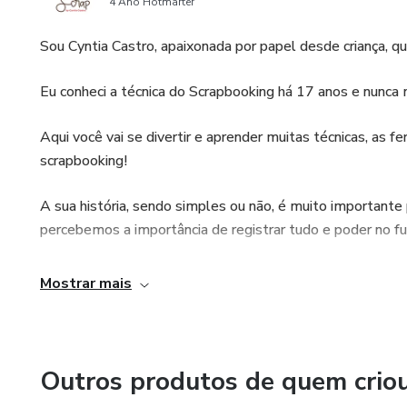
4 Ano Hotmarter
Sou Cyntia Castro, apaixonada por papel desde criança, qu
Eu conheci a técnica do Scrapbooking há 17 anos e nunca m
Aqui você vai se divertir e aprender muitas técnicas, as f
scrapbooking!
A sua história, sendo simples ou não, é muito importante
percebemos a importância de registrar tudo e poder no f
Através do scrapbooking, conseguimos documentar os pe
Mostrar mais
diariamente de forma fácil, rápida e criativa!
Venha registrar sua história comigo! Seja benvinda(o) ao
Outros produtos de quem crio