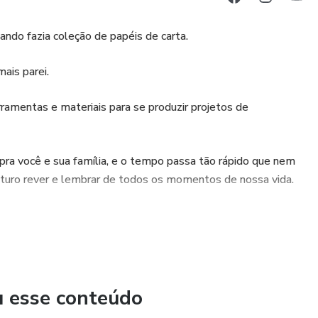
ando fazia coleção de papéis de carta.
ais parei.
erramentas e materiais para se produzir projetos de
 pra você e sua família, e o tempo passa tão rápido que nem
uturo rever e lembrar de todos os momentos de nossa vida.
quenos detalhes da nossa vida, e podemos fazer isso
 mundo mágico do scrapbooking.
u esse conteúdo