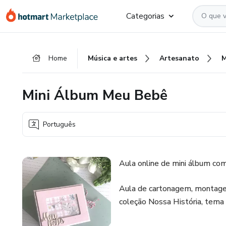
Ir
Ir
Ir
Categorias
para
para
para
o
o
o
conteúdo
pagamento
rodapé
Home
Música e artes
Artesanato
M
principal
Mini Álbum Meu Bebê
Português
Aula online de mini álbum co
Aula de cartonagem, montagem
coleção Nossa História, tem