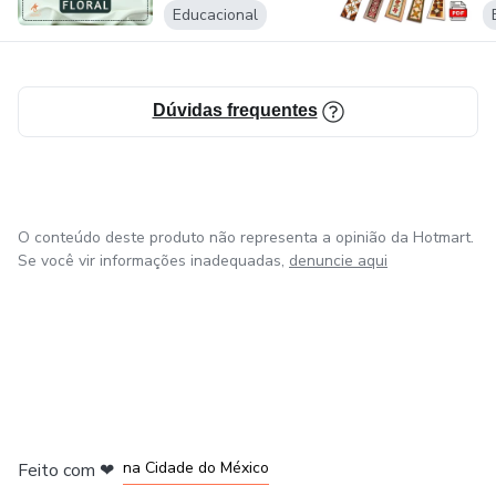
Educacional
Dúvidas frequentes
O conteúdo deste produto não representa a opinião da Hotmart.
Se você vir informações inadequadas,
denuncie aqui
em Bogotá
em Amsterdam
em Madrid
na Cidade do México
Feito com
❤
em Belo Horizonte