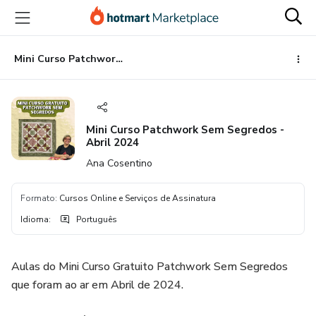
Ir
Ir
Ir
para
para
para
o
o
o
conteúdo
pagamento
rodapé
Mini Curso Patchwork Sem Segredos - Abril 2024
principal
Mini Curso Patchwork Sem Segredos -
Abril 2024
Ana Cosentino
Formato
:
Cursos Online e Serviços de Assinatura
Idioma
:
Português
Aulas do Mini Curso Gratuito Patchwork Sem Segredos
que foram ao ar em Abril de 2024.