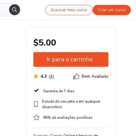
Acessar meu curso
Criar um curso
$5.00
Ir para o carrinho
4.3
(
4
)
Bem Avaliado
Garantia de 7 dias
Estude do seu jeito e em qualquer
dispositivo
86% de avaliações positivas
Formato
:
Cursos Online e Serviços de