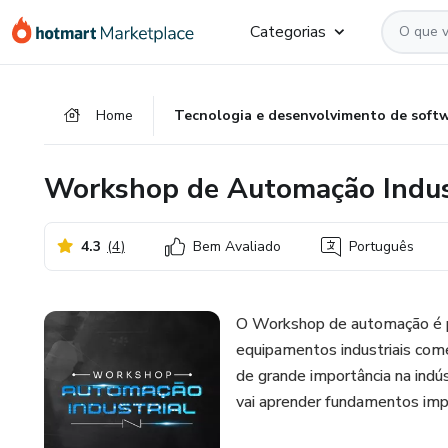
Ir
Ir
Ir
Categorias
para
para
para
o
o
o
conteúdo
pagamento
rodapé
Home
Tecnologia e desenvolvimento de soft
principal
Workshop de Automação Indus
4.3
(
4
)
Bem Avaliado
Português
O Workshop de automação é p
equipamentos industriais com
de grande importância na indú
vai aprender fundamentos imp