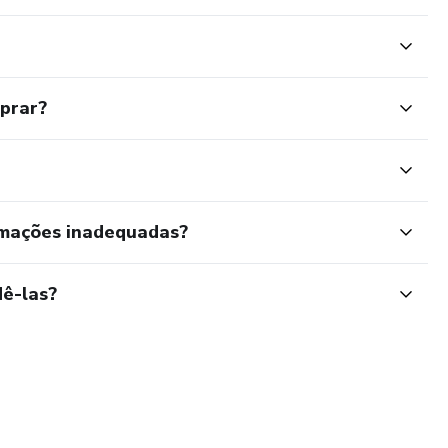
mprar?
rmações inadequadas?
ê-las?