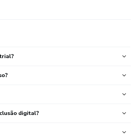
rial?
so?
clusão digital?