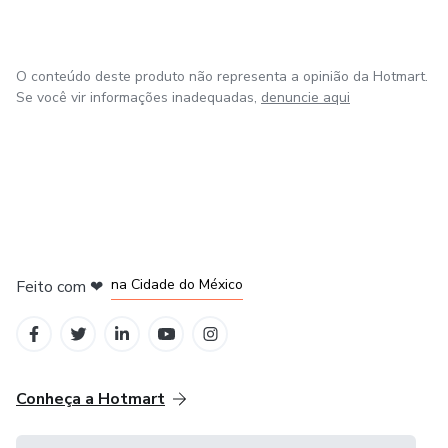
O conteúdo deste produto não representa a opinião da Hotmart.
Se você vir informações inadequadas,
denuncie aqui
em Bogotá
em Amsterdam
em Madrid
na Cidade do México
Feito com
❤
em Belo Horizonte
Conheça a Hotmart