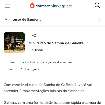
Ir
Ir
Ir
para
para
para
o
o
o
conteúdo
pagamento
rodapé
Mini curso de Samba de Gafieira - 1
principal
Mini curso de Samba de Gafieira - 1
Cia Tríade
Formato
:
Cursos Online e Serviços de Assinatura
Idioma
:
Português
Com esse Mini curso de Samba de Gafieira 1, você vai
aprender 3 movimentações básicas do Samba de
Gafieira, com uma forma dinâmica e bem rápida o samba de