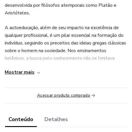
desenvolvida por filósofos atemporais como Platão e
Aristóteles.
A autoeducação, além de seu impacto na excelência de
qualquer profissional, é um pilar essencial na formação do
indivíduo, seguindo os preceitos das ideias gregas clássicas
sobre o homem na sociedade. Nos ensinamentos
helênicos, a busca pelo conhecimento não se limitava
apenas ao desenvolvimento de habilidades técnicas, mas
Mostrar mais
visava à formação integral do ser humano.
A “Paideia”, conceito grego que englobava a educação
Acessar produto comprado
completa, destacava a importância do cultivo da mente, do
corpo e do caráter moral. Sob essa perspectiva, a
autoeducação se estende para além das fronteiras
profissionais, oferecendo um caminho para a compreensão
Conteúdo
Detalhes
do mundo, o aprimoramento pessoal, a reflexão ética e a