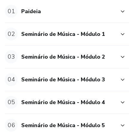
contribuição para uma sociedade mais consciente e
engajada.
01
Paideia
Torne-se um líder que entende seus liderados e se
expressa impecavelmente em público, com uma robusta
02
Seminário de Música - Módulo 1
bagagem cultural, através da Paideia e dos meus
conteúdos interdisciplinares.
03
Seminário de Música - Módulo 2
04
Seminário de Música - Módulo 3
05
Seminário de Música - Módulo 4
06
Seminário de Música - Módulo 5