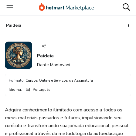
Ir
Ir
Ir
para
para
para
o
o
o
conteúdo
pagamento
rodapé
Paideia
principal
Paideia
Dante Mantovani
Formato
:
Cursos Online e Serviços de Assinatura
Idioma
:
Português
Adquira conhecimento ilimitado com acesso a todos os
meus materiais passados e futuros, impulsionando seu
currículo e transformando sua jornada educacional, pessoal
e profissional através da metodologia da autoeducação