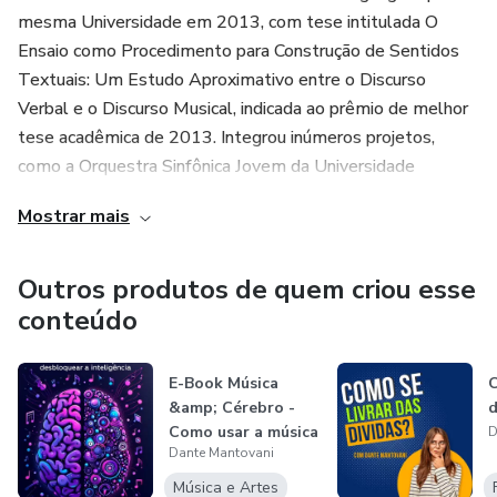
mesma Universidade em 2013, com tese intitulada O
Ensaio como Procedimento para Construção de Sentidos
Textuais: Um Estudo Aproximativo entre o Discurso
Verbal e o Discurso Musical, indicada ao prêmio de melhor
tese acadêmica de 2013. Integrou inúmeros projetos,
como a Orquestra Sinfônica Jovem da Universidade
Estadual de Londrina, à frente da qual montou a ópera
Mostrar mais
Dido e Enéas, de Henry Purcell, em 2010, além de integrar
atualmente a OIDO (Orquesta Internacional de Directores
de Orquesta, em Huelva, Espanha)
Outros produtos de quem criou esse
conteúdo
Empresário, Maestro, é idealizador do principal Curso
Online de Música da internet – o Seminário de Música ,
E-Book Música
C
criado em 2016 como uma plataforma de estudos
&amp; Cérebro -
d
musicais e transformação de carreiras que mudou a
Como usar a música
D
realidade de muitos músicos, cantores, compositores,
Dante Mantovani
para desblo...
maestros e instrumentistas de todo o Brasil.
Música e Artes