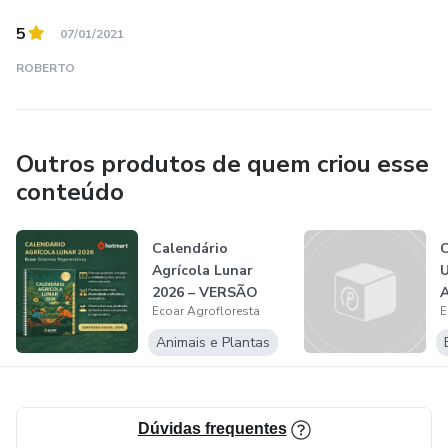
5
07/01/2021
ROBERTO
Outros produtos de quem criou esse
conteúdo
Calendário
Agrícola Lunar
2026 – VERSÃO
Ecoar Agrofloresta
E
DIGITAL (PDF)
Animais e Plantas
Dúvidas frequentes