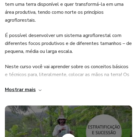
tem uma terra disponível e quer transformá-la em uma
área produtiva, tendo como norte os princípios
agroflorestais.
É possível desenvolver um sistema agroflorestal com
diferentes focos produtivos e de diferentes tamanhos – de
pequena, média ou larga escala.
Neste curso você vai aprender sobre os conceitos básicos
e técnicos para, literalmente, colocar as mãos na terra! Os
temas das aulas foram desenvolvidos de acordo, também,
Mostrar mais
com os questionamentos que mais recebemos nos nossos
canais.