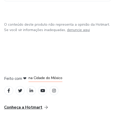
O conteúdo deste produto não representa a opinião da Hotmart.
Se você vir informações inadequadas,
denuncie aqui
em Bogotá
em Amsterdam
em Madrid
na Cidade do México
Feito com
❤
em Belo Horizonte
Conheça a Hotmart