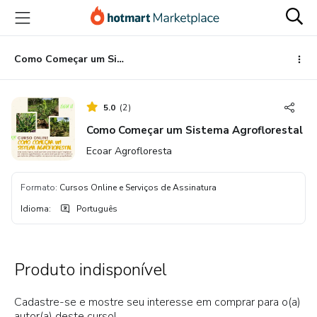
Ir
Ir
Ir
para
para
para
o
o
o
conteúdo
pagamento
rodapé
Como Começar um Sistema Agroflorestal
principal
5.0
(
2
)
Como Começar um Sistema Agroflorestal
Ecoar Agrofloresta
Formato
:
Cursos Online e Serviços de Assinatura
Idioma
:
Português
Produto indisponível
Cadastre-se e mostre seu interesse em comprar para o(a)
autor(a) deste curso!