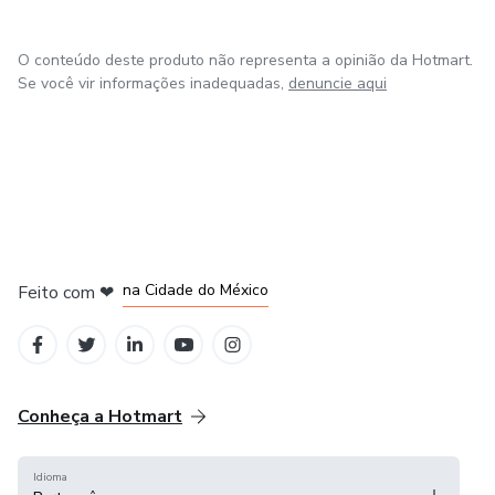
O conteúdo deste produto não representa a opinião da Hotmart.
Se você vir informações inadequadas,
denuncie aqui
em Bogotá
em Amsterdam
em Madrid
na Cidade do México
Feito com
❤
em Belo Horizonte
Conheça a Hotmart
Idioma