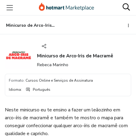
Ir
Ir
Ir
para
para
para
o
o
o
conteúdo
pagamento
rodapé
Minicurso de Arco-Iris de Macramê
principal
Minicurso de Arco-Iris de Macramê
Rebeca Marinho
Formato
:
Cursos Online e Serviços de Assinatura
Idioma
:
Português
Neste minicurso eu te ensino a fazer um leãozinho em
arco-íris de macramê e também te mostro o mapa para
conseguir confeccionar qualquer arco-íris de macramê com
qualidade e capricho.