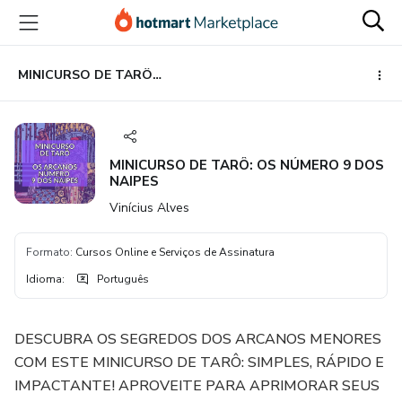
Ir
Ir
Ir
para
para
para
o
o
o
conteúdo
pagamento
rodapé
MINICURSO DE TARÔ: OS NÚMERO 9 DOS NAIPES
principal
MINICURSO DE TARÔ: OS NÚMERO 9 DOS
NAIPES
Vinícius Alves
Formato
:
Cursos Online e Serviços de Assinatura
Idioma
:
Português
DESCUBRA OS SEGREDOS DOS ARCANOS MENORES
COM ESTE MINICURSO DE TARÔ: SIMPLES, RÁPIDO E
IMPACTANTE! APROVEITE PARA APRIMORAR SEUS