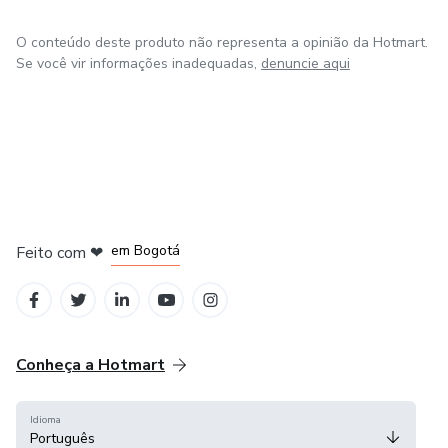
O conteúdo deste produto não representa a opinião da Hotmart.
Se você vir informações inadequadas,
denuncie aqui
em Amsterdam
em Madrid
em Bogotá
Feito com
❤
em Belo Horizonte
na Cidade do México
Conheça a Hotmart
Idioma
Português