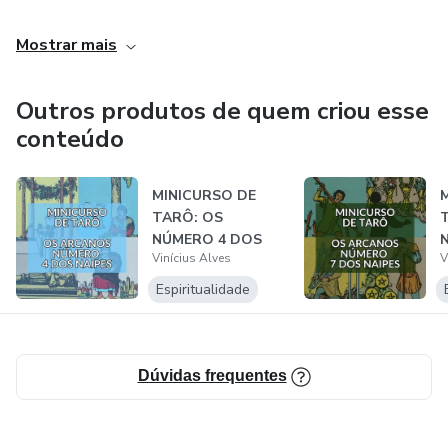
Para mim, o tarô é uma linguagem divinatória, magística,
Mostrar mais
iniciática e cultural.
Outros produtos de quem criou esse
conteúdo
MINICURSO DE
TARÔ: OS
NÚMERO 4 DOS
Vinícius Alves
V
NAIPES
Espiritualidade
Dúvidas frequentes