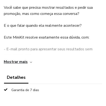
Você sabe que precisa mostrar resultados e pedir sua
promoção, mas como começa essa conversa?
E o que falar quando ela realmente acontecer?
Este MiniKit resolve exatamente essa dúvida, com:
- E-mail pronto para apresentar seus resultados sem
parecer arrogante
Mostrar mais
- Formato estratégico para pedir uma conversa com seu
gestor (sem forçar a barra)
Detalhes
- Roteiro prático para conduzir a conversa com segurança e
Garantia de 7 dias
postura confiante