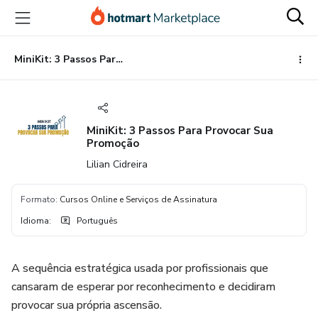
Ir
Ir
Ir
para
para
para
o
o
o
conteúdo
pagamento
rodapé
MiniKit: 3 Passos Para Provocar Sua Promoção
principal
MiniKit: 3 Passos Para Provocar Sua
Promoção
Lilian Cidreira
Formato
:
Cursos Online e Serviços de Assinatura
Idioma
:
Português
A sequência estratégica usada por profissionais que
cansaram de esperar por reconhecimento e decidiram
provocar sua própria ascensão.