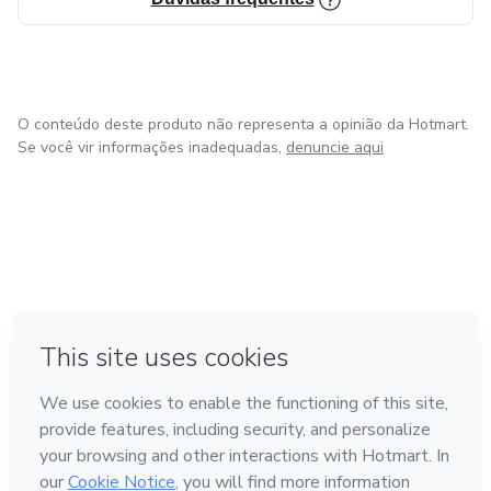
O conteúdo deste produto não representa a opinião da Hotmart.
Se você vir informações inadequadas,
denuncie aqui
em Bogotá
em Amsterdam
em Madrid
na Cidade do México
Feito com
❤
em Belo Horizonte
Conheça a Hotmart