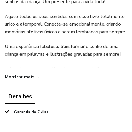
sonhos da criança. Um presente para a vida toda!
Aguce todos os seus sentidos com esse livro totalmente
único e atemporal. Conecte-se emocionalmente, criando
memórias afetivas únicas a serem lembradas para sempre.
Uma experiência fabulosa: transformar o sonho de uma
criança em palavras e ilustrações gravadas para sempre!
✨ Imagine só... ver os olhos da sua criança brilharem ao se
reconhecer como o herói ou heroína de uma história feita só
Mostrar mais
para ela!
Detalhes
💡 Cada página é um pedaço da infância eternizado, cheio
de cor, afeto e imaginação.
Garantia de 7 dias
🎁 Não é só um livro. É um tesouro afetivo que atravessa
gerações.