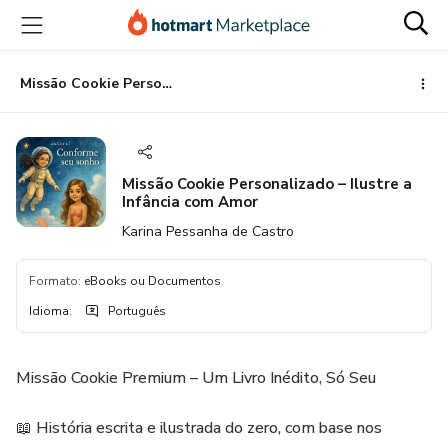
Ir
Ir
Ir
para
para
para
o
o
o
conteúdo
pagamento
rodapé
Missão Cookie Personalizado – Ilustre a Infância com Amor
principal
Missão Cookie Personalizado – Ilustre a
Infância com Amor
Karina Pessanha de Castro
Formato
:
eBooks ou Documentos
Idioma
:
Português
Missão Cookie Premium – Um Livro Inédito, Só Seu
📖 História escrita e ilustrada do zero, com base nos