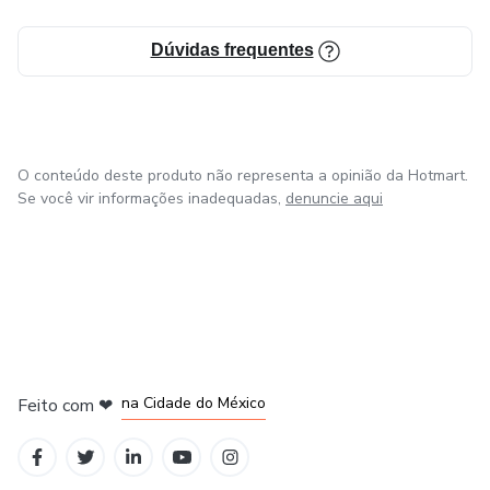
Dúvidas frequentes
O conteúdo deste produto não representa a opinião da Hotmart.
Se você vir informações inadequadas,
denuncie aqui
em Bogotá
em Amsterdam
em Madrid
na Cidade do México
Feito com
❤
em Belo Horizonte