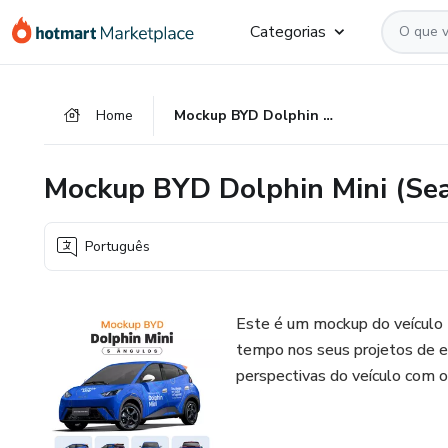
Ir
Ir
Ir
Categorias
para
para
para
o
o
o
conteúdo
pagamento
rodapé
Home
Mockup BYD Dolphin Mini (Seagull) - 5 Ângulos
principal
Mockup BYD Dolphin Mini (Sea
Português
Este é um mockup do veículo 
tempo nos seus projetos de e
perspectivas do veículo com 