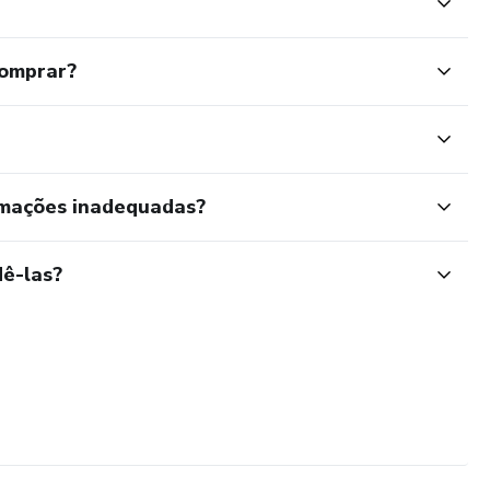
comprar?
rmações inadequadas?
ê-las?