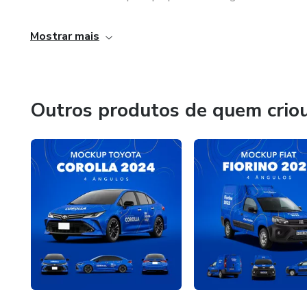
✔ Qualidade Profissional: Mockups com altíssima resoluç
Mostrar mais
✔ Destaque nos seus projetos: Apresente suas ideias de 
✔ Versatilidade: Perfeito para campanhas publicitárias, br
Outros produtos de quem crio
💡 Seja você um designer iniciante ou experiente, aqui n
ideais para transformar suas criações em projetos de alto
Siga-nos e acompanhe nossas novidades! 🚀
www.garagemdodesigner.com.br