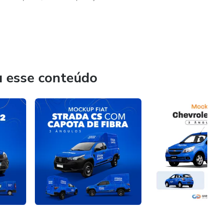
ão e realismo impecável.
forma única e impressione seus clientes.
anding, portfólios e muito mais.
u esse conteúdo
a Garagem do Designer você encontrará as ferramentas visuais
 impacto.