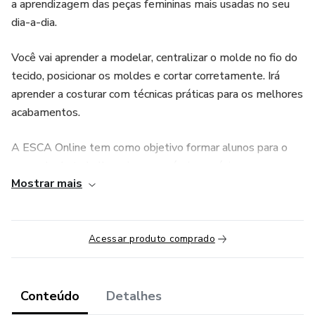
a aprendizagem das peças femininas mais usadas no seu
dia-a-dia.
Você vai aprender a modelar, centralizar o molde no fio do
tecido, posicionar os moldes e cortar corretamente. Irá
aprender a costurar com técnicas práticas para os melhores
acabamentos.
A ESCA Online tem como objetivo formar alunos para o
mercado de trabalho, criar seu próprio negócio ou mesmo
Mostrar mais
fazer suas próprias peças.
O curso é de fácil entendimento para todos os públicos,
portanto, não há pré-requisitos. Porém, o mínimo exigido é
Acessar produto comprado
um conhecimento básico no manuseio de máquinas de
costura.
Conteúdo
Detalhes
O período de acesso ao curso é de 1 ano. Terá