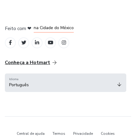
em Bogotá
em Amsterdam
em Madrid
na Cidade do México
Feito com
❤
em Belo Horizonte
Conheça a Hotmart
Idioma
Português
Central de ajuda
Termos
Privacidade
Cookies