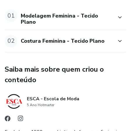
acompanhamento das professoras durante todo curso com
aulas tira-dúvidas ao vivo, estas aulas também ficarão
01
Modelagem Feminina - Tecido
salvas.
Plano
Além disso, você terá acesso ao grupo do Facebook:
02
Costura Feminina - Tecido Plano
(copie e cole no seu navegador)
https://www.facebook.com/groups/606930303484291
Saiba mais sobre quem criou o
conteúdo
Ao final do curso terá direito a Certificado.
Conteúdo Programático:
ESCA - Escola de Moda
5 Ano Hotmarter
- Saia Reta
- Saia Godê