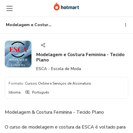
Ir
Ir
Ir
para
para
para
o
o
o
conteúdo
pagamento
rodapé
Modelagem e Costura Feminina - Tecido Plano
principal
Modelagem e Costura Feminina - Tecido
Plano
ESCA - Escola de Moda
Formato
:
Cursos Online e Serviços de Assinatura
Idioma
:
Português
Modelagem & Costura Feminina - Tecido Plano
O curso de modelagem e costura da ESCA é voltado para