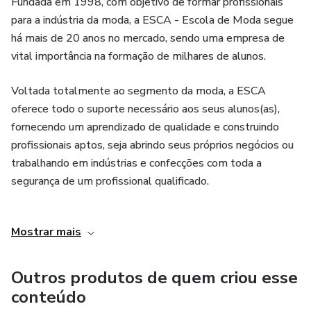
Fundada em 1998, com objetivo de formar profissionais
- Saia Evasê
para a indústria da moda, a ESCA - Escola de Moda segue
há mais de 20 anos no mercado, sendo uma empresa de
- Blusa Regata
vital importância na formação de milhares de alunos.
- Vestido com Recorte
Voltada totalmente ao segmento da moda, a ESCA
oferece todo o suporte necessário aos seus alunos(as),
- Calça com Bolso Embutido
fornecendo um aprendizado de qualidade e construindo
profissionais aptos, seja abrindo seus próprios negócios ou
trabalhando em indústrias e confecções com toda a
segurança de um profissional qualificado.
Iniciamos em 2020 as aulas online, adaptando nossos
Mostrar mais
cursos, com o objetivo de levar à mais pessoas a nossa
metodologia de ensino, juntos à nossa excelente equipe
de professores. Esperamos um grande crescimento no
Outros produtos de quem criou esse
setor online, mantendo-se a qualidade de ensino e
conteúdo
,contribuindo na formação de nossos alunos para o mercado