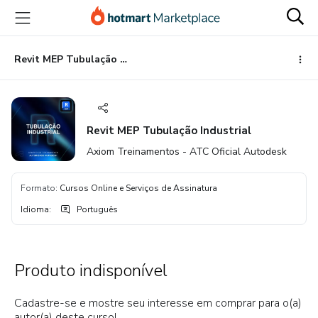
Ir
Ir
Ir
para
para
para
o
o
o
conteúdo
pagamento
rodapé
Revit MEP Tubulação Industrial
principal
Revit MEP Tubulação Industrial
Axiom Treinamentos - ATC Oficial Autodesk
Formato
:
Cursos Online e Serviços de Assinatura
Idioma
:
Português
Produto indisponível
Cadastre-se e mostre seu interesse em comprar para o(a)
autor(a) deste curso!