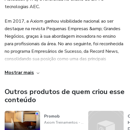
tecnologias AEC.
Em 2017, a Axiom ganhou visibilidade nacional ao ser
destaque na revista Pequenas Empresas &amp; Grandes
Negócios, graças à sua abordagem inovadora no ensino
para profissionais da área. No ano seguinte, foi reconhecida
no programa Empresários de Sucesso, da Record News,
consolidando sua posição como uma das principais
instituições do setor.
Mostrar mais
A excelência da Axiom também foi reconhecida
internacionalmente com importantes prêmios da
Outros produtos de quem criou esse
Autodesk:
conteúdo
🏆 Autodesk Evolve, concedido pela gestora educacional
Promob
C
da Autodesk na América Latina, em reconhecimento ao
H
Axiom Treinamentos - ATC Oficial Autodesk
trabalho pioneiro na difusão do BIM e das novas
D