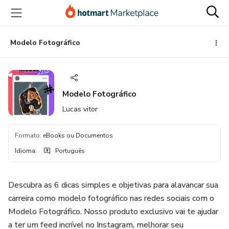
Ir
Ir
Ir
para
para
para
o
o
o
conteúdo
pagamento
rodapé
Modelo Fotográfico
principal
Modelo Fotográfico
Lucas vitor
Formato
:
eBooks ou Documentos
Idioma
:
Português
Descubra as 6 dicas simples e objetivas para alavancar sua
carreira como modelo fotográfico nas redes sociais com o
Modelo Fotográfico. Nosso produto exclusivo vai te ajudar
a ter um feed incrível no Instagram, melhorar seu