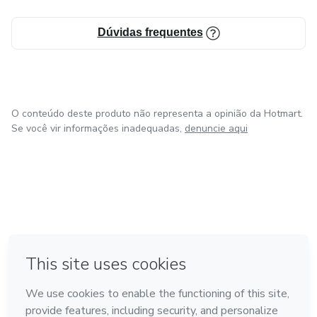
Dúvidas frequentes
O conteúdo deste produto não representa a opinião da Hotmart.
Se você vir informações inadequadas,
denuncie aqui
em Bogotá
em Amsterdam
em Madrid
na Cidade do México
Feito com
❤
em Belo Horizonte