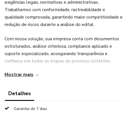
exigências legais, normativas e administrativas.
Trabalhamos com conformidade, rastreabilidade e
qualidade comprovada, garantindo maior competitividade e
redução de riscos durante a análise do edital.
Com nossa solução, sua empresa conta com documentos
estruturados, análise criteriosa, compliance aplicado e
suporte especializado, assegurando transparência e
confiança em todas as etapas do processo licitatório.
Mostrar mais
⚖️ Confiabilidade jurídica
📑 Documentos auditáveis e padronizados
Detalhes
✔️ Aprovação técnica com maior segurança
Garantia de 7 dias
Eleve o nível das suas propostas e concorra com
vantagem.