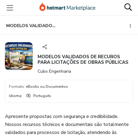
Ir
Ir
Ir
para
para
para
o
o
o
conteúdo
pagamento
rodapé
MODELOS VALIDADOS DE RECUROS PARA LICITAÇÕES DE OBRAS PÚBLICAS
principal
MODELOS VALIDADOS DE RECUROS
PARA LICITAÇÕES DE OBRAS PÚBLICAS
Cubo Engenharia
Formato
:
eBooks ou Documentos
Idioma
:
Português
Apresente propostas com segurança e credibilidade.
Nossos recursos técnicos e documentais são totalmente
validados para processos de licitação, atendendo às