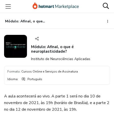
Ir
Ir
Ir
para
para
para
o
o
o
conteúdo
pagamento
rodapé
Módulo: Afinal, o que é neuroplasticidade?
principal
Módulo: Afinal, o que é
neuroplasticidade?
Instituto de Neurociências Aplicadas
Formato
:
Cursos Online e Serviços de Assinatura
Idioma
:
Português
A aula acontecerá ao vivo. A parte 1 será no dia 10 de
novembro de 2021, às 19h (horário de Brasília), e a parte 2
no dia 12 de novembro de 2021, às 19h.