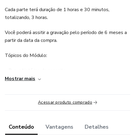
Cada parte terá duração de 1 horas e 30 minutos,
totalizando, 3 horas.
Você poderá assitir a gravação pelo período de 6 meses a
partir da data da compra.
Tópicos do Módulo:
– Breve histórico do conceito
Mostrar mais
– Definição de neuroplasticidade
– Tipos de neuroplasticidade
Acessar produto comprado
– Neuromodulação e Aprendizagem
Conteúdo
Vantagens
Detalhes
– Limitadores da neuroplasticidade