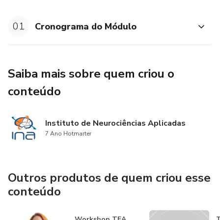
– Neuroplasticidade e Integração Sensóriomotora
01
Cronograma do Módulo
Saiba mais sobre quem criou o
conteúdo
Instituto de Neurociências Aplicadas
7 Ano Hotmarter
Outros produtos de quem criou esse
conteúdo
Workshop TEA
T