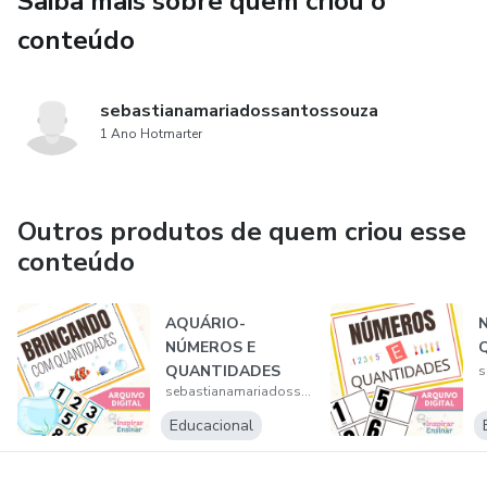
Saiba mais sobre quem criou o
conteúdo
sebastianamariadossantossouza
1 Ano Hotmarter
Outros produtos de quem criou esse
conteúdo
AQUÁRIO-
NÚMEROS E
QUANTIDADES
sebastianamariadossantossouza
Educacional