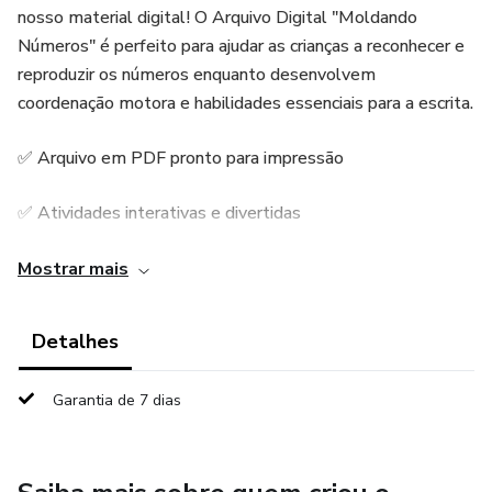
nosso material digital! O Arquivo Digital "Moldando
Números" é perfeito para ajudar as crianças a reconhecer e
reproduzir os números enquanto desenvolvem
coordenação motora e habilidades essenciais para a escrita.
✅ Arquivo em PDF pronto para impressão
✅ Atividades interativas e divertidas
✅ Ideal para educação infantil e alfabetização
Mostrar mais
✅ Material acessível e prático
Detalhes
Garanta já o seu e torne o aprendizado dos números ainda
Garantia de 7 dias
mais envolvente!