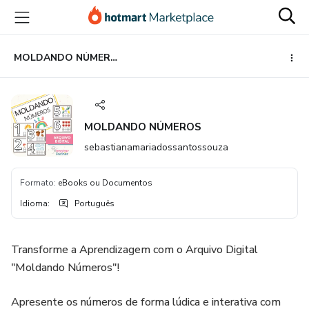
Ir
Ir
Ir
para
para
para
o
o
o
conteúdo
pagamento
rodapé
MOLDANDO NÚMEROS
principal
MOLDANDO NÚMEROS
sebastianamariadossantossouza
Formato
:
eBooks ou Documentos
Idioma
:
Português
Transforme a Aprendizagem com o Arquivo Digital
"Moldando Números"!
Apresente os números de forma lúdica e interativa com