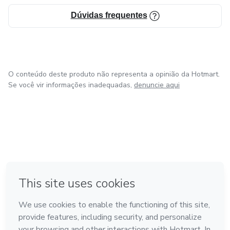
Dúvidas frequentes
O conteúdo deste produto não representa a opinião da Hotmart.
Se você vir informações inadequadas,
denuncie aqui
em Amsterdam
em Madrid
em Bogotá
Feito com
❤
em Belo Horizonte
na Cidade do México