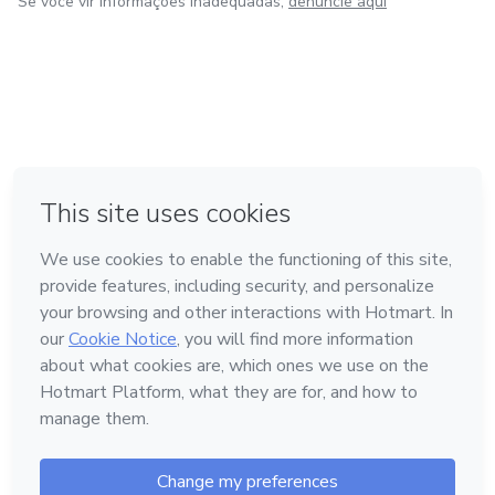
Se você vir informações inadequadas,
denuncie aqui
em Amsterdam
em Madrid
em Bogotá
Feito com
❤
em Belo Horizonte
na Cidade do México
Conheça a Hotmart
Idioma
Português