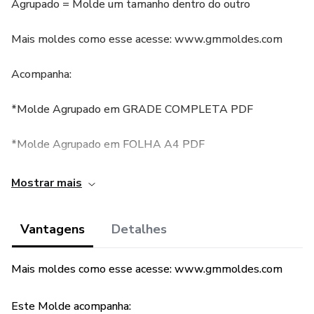
Agrupado = Molde um tamanho dentro do outro
Mais moldes como esse acesse: www.gmmoldes.com
Acompanha:
*Molde Agrupado em GRADE COMPLETA PDF
*Molde Agrupado em FOLHA A4 PDF
*Ficha Técnica do Molde em PDF
Mostrar mais
*Tabela de Medidas do Molde em PDF
Vantagens
Detalhes
Mais moldes como esse acesse: www.gmmoldes.com
Este Molde acompanha: