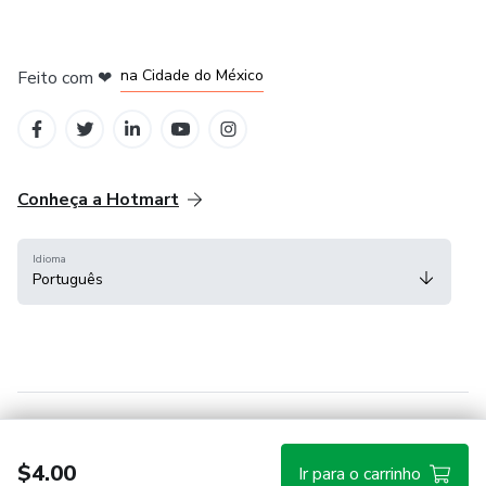
em Bogotá
em Amsterdam
em Madrid
na Cidade do México
Feito com
❤
em Belo Horizonte
Conheça a Hotmart
Idioma
Português
Central de ajuda
Termos
Privacidade
Cookies
$4.00
Ir para o carrinho