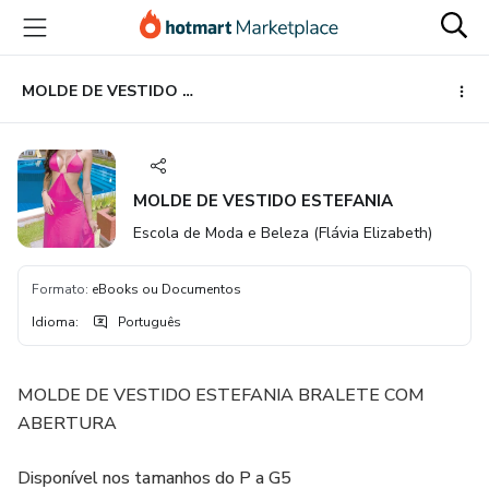
Ir
Ir
Ir
para
para
para
o
o
o
conteúdo
pagamento
rodapé
MOLDE DE VESTIDO ESTEFANIA
principal
MOLDE DE VESTIDO ESTEFANIA
Escola de Moda e Beleza (Flávia Elizabeth)
Formato
:
eBooks ou Documentos
Idioma
:
Português
MOLDE DE VESTIDO ESTEFANIA BRALETE COM
ABERTURA
Disponível nos tamanhos do P a G5