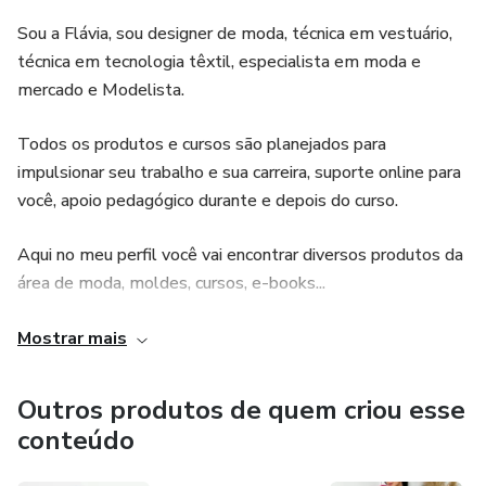
Sou a Flávia, sou designer de moda, técnica em vestuário,
técnica em tecnologia têxtil, especialista em moda e
mercado e Modelista.
Todos os produtos e cursos são planejados para
impulsionar seu trabalho e sua carreira, suporte online para
você, apoio pedagógico durante e depois do curso.
Aqui no meu perfil você vai encontrar diversos produtos da
área de moda, moldes, cursos, e-books...
Todos os nossos cursos são certificados e muito bem
Mostrar mais
reconhecidos no mercado, as vídeo aulas ficarão disponíveis
para você até um ano após o término do curso e nesse
Outros produtos de quem criou esse
período você ainda poderá contar com o suporte EaD.
conteúdo