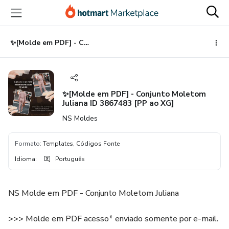
Ir
Ir
Ir
para
para
para
o
o
o
conteúdo
pagamento
rodapé
✨[Molde em PDF] - Conjunto Moletom Juliana ID 3867483 [PP ao XG]
principal
✨[Molde em PDF] - Conjunto Moletom
Juliana ID 3867483 [PP ao XG]
NS Moldes
Formato
:
Templates, Códigos Fonte
Idioma
:
Português
NS Molde em PDF - Conjunto Moletom Juliana
>>> Molde em PDF acesso* enviado somente por e-mail.