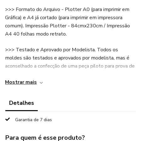
>>> Formato do Arquivo - Plotter A0 (para imprimir em
Gráfica) e A4 já cortado (para imprimir em impressora
comum). Impressão Plotter - 84cmx230cm / Impressão
A4 40 folhas modo retrato.
>>> Testado e Aprovado por Modelista. Todos os
moldes são testados e aprovados por modelista, mas é
aconselhado a confecção de uma peça piloto para prova de
medidas e vestibilidade que varia, de acordo com corpos e
Mostrar mais
gostos.⁣
>>> Tamanho PP ao XG (vem um dentro do outro) >>>
Detalhes
PP(36) - P(38/40) - M(42/44) - G(46) - GG(48) - XG(50)
>>> São medidas do corpo e não dos moldes, cada molde
Garantia de 7 dias
tem sua folga de vestibilidade de acordo com o modelo.
Para quem é esse produto?
>>> Sugestão de Tecido: Moletom, Moletinho, Lanzinha,