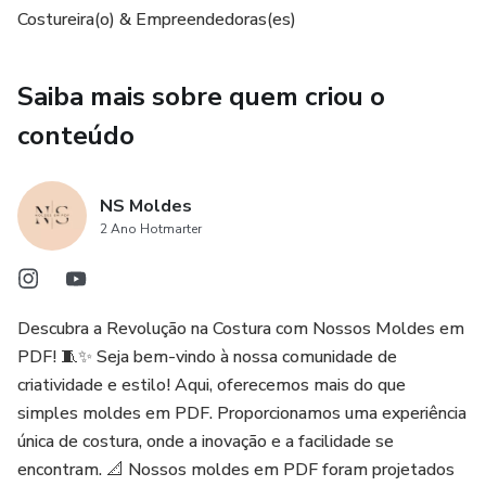
Tricô Industrial, Malha Tricô e etc. Consumo Médio 2,50m.
Costureira(o) & Empreendedoras(es)
>>> Possui FICHA TÉCNICA BÁSICA e MARGEM DE
Saiba mais sobre quem criou o
COSTURA.⁣⁣
conteúdo
>>> Enviamos fotos do modelo. [Créditos da
Imagem/Foto: Inspirada por grandes marcas e tendências.]
NS Moldes
2 Ano Hotmarter
ACESSO >>> *Os moldes em PDF ficam hospedados
dentro de uma Plataforma.
Após comprar o produto é PROIBIDO a revenda do
Descubra a Revolução na Costura com Nossos Moldes em
mesmo fora e dentro da plataforma.⁣⁣⁣
PDF! 🧵✨ Seja bem-vindo à nossa comunidade de
criatividade e estilo! Aqui, oferecemos mais do que
simples moldes em PDF. Proporcionamos uma experiência
única de costura, onde a inovação e a facilidade se
encontram. 📐 Nossos moldes em PDF foram projetados