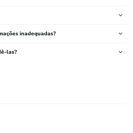
rmações inadequadas?
ê-las?