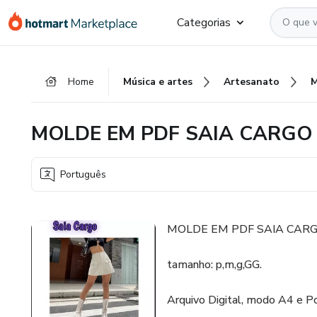
Ir
Ir
Ir
Categorias
para
para
para
o
o
o
conteúdo
pagamento
rodapé
Home
Música e artes
Artesanato
principal
MOLDE EM PDF SAIA CARGO
Português
MOLDE EM PDF SAIA CAR
tamanho: p,m,g,GG.
Arquivo Digital, modo A4 e P