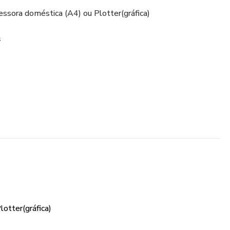
ssora doméstica (A4) ou Plotter(gráfica)
s
otter(gráfica)