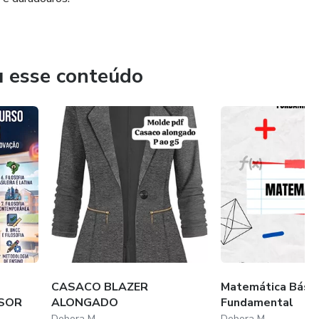
u esse conteúdo
CASACO BLAZER
Matemática Básic
SOR
ALONGADO
Fundamental
Debora M
Debora M