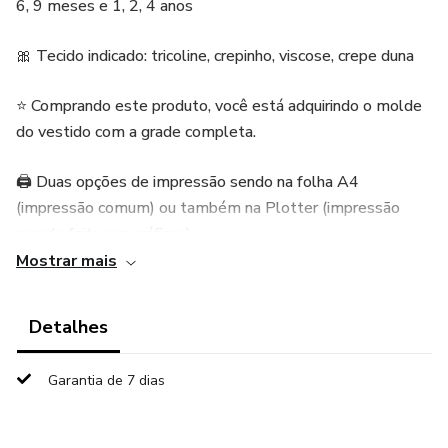
6, 9 meses e 1, 2, 4 anos
🎀 Tecido indicado: tricoline, crepinho, viscose, crepe duna
⭐ Comprando este produto, você está adquirindo o molde
do vestido com a grade completa.
🖨️ Duas opções de impressão sendo na folha A4
(impressão comum) ou também na Plotter (impressão
grande feita em gráficas).
Mostrar mais
📋 Acompanha ficha técnica com todos os detalhes .
Detalhes
👩‍🎓 Molde testado e aprovado por modelista
profissional.
Garantia de 7 dias
❤️ Após a compra, você receberá automaticamente o
acesso dos arquivos no seu e-mail .