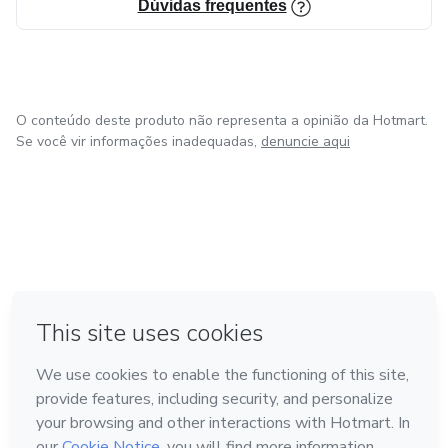
Dúvidas frequentes
O conteúdo deste produto não representa a opinião da Hotmart.
Se você vir informações inadequadas,
denuncie aqui
em Bogotá
em Amsterdam
em Madrid
na Cidade do México
Feito com
❤
em Belo Horizonte
Conheça a Hotmart