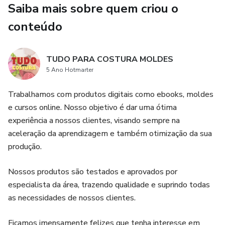
Saiba mais sobre quem criou o
Licença de Uso – Arquivo Digital
conteúdo
Este arquivo digital é destinado exclusivamente ao uso
pessoal.
TUDO PARA COSTURA MOLDES
5 Ano Hotmarter
Comercialização do arquivo PDF autorizada somente para
Trabalhamos com produtos digitais como ebooks, moldes
Tudo para Costura – Instagram oficial @tudo_para_costura.
e cursos online. Nosso objetivo é dar uma ótima
É proibida a revenda, redistribuição, compartilhamento ou
experiência a nossos clientes, visando sempre na
comercialização do PDF, total ou parcial, sob qualquer
aceleração da aprendizagem e também otimização da sua
meio.
produção.
Protegido pela Lei nº 9.610/98 (Direitos Autorais).
Nossos produtos são testados e aprovados por
especialista da área, trazendo qualidade e suprindo todas
as necessidades de nossos clientes.
Ficamos imensamente felizes que tenha interesse em