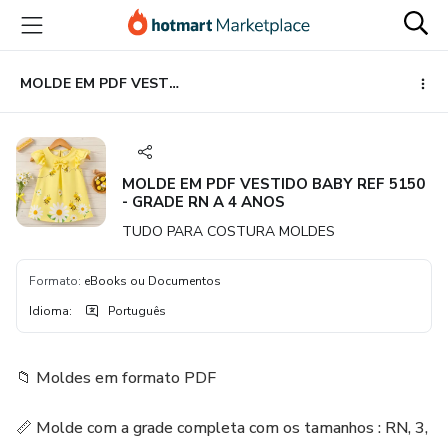
Ir
Ir
Ir
para
para
para
o
o
o
conteúdo
pagamento
rodapé
MOLDE EM PDF VESTIDO BABY REF 5150 - GRADE RN A 4 ANOS
principal
MOLDE EM PDF VESTIDO BABY REF 5150
- GRADE RN A 4 ANOS
TUDO PARA COSTURA MOLDES
Formato
:
eBooks ou Documentos
Idioma
:
Português
📁 Moldes em formato PDF
📏 Molde com a grade completa com os tamanhos : RN, 3,