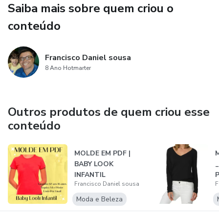
- Ficha técnica do molde em PDF
Saiba mais sobre quem criou o
conteúdo
- Tabela de medidas do molde em PDF
- Testado e aprovado por modelista profissional
Francisco Daniel sousa
8 Ano Hotmarter
Sugestões de Tecidos:
- Algodão (150-200 g/m²)
Outros produtos de quem criou esse
conteúdo
- Jersey (180-220 g/m²)
- Algodão Poliéster (200-250 g/m²)
MOLDE EM PDF |
M
BABY LOOK
_
- Fio de Macacão (220-280 g/m²)
INFANTIL
P
Francisco Daniel sousa
F
Molde ideal para:
Moda e Beleza