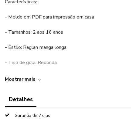
Características:
- Molde em PDF para impressão em casa
- Tamanhos: 2 aos 16 anos
- Estilo: Raglan manga longa
- Tipo de gola: Redonda
- Tipo de manga: Longa e justa
Mostrar mais
- Inclui:
Detalhes
- Molde em grade completa PDF
Garantia de 7 dias
- Molde em folha A4 PDF