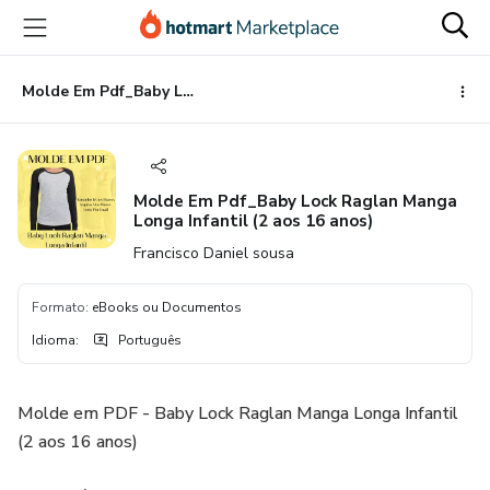
Ir
Ir
Ir
para
para
para
o
o
o
conteúdo
pagamento
rodapé
Molde Em Pdf_Baby Lock Raglan Manga Longa Infantil (2 aos 16 anos)
principal
Molde Em Pdf_Baby Lock Raglan Manga
Longa Infantil (2 aos 16 anos)
Francisco Daniel sousa
Formato
:
eBooks ou Documentos
Idioma
:
Português
Molde em PDF - Baby Lock Raglan Manga Longa Infantil
(2 aos 16 anos)