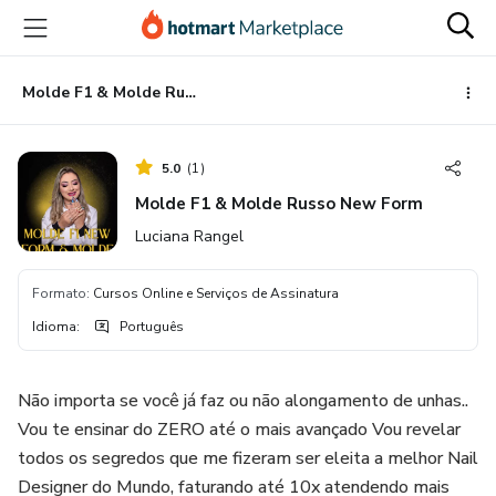
Ir
Ir
Ir
para
para
para
o
o
o
conteúdo
pagamento
rodapé
Molde F1 & Molde Russo New Form
principal
5.0
(
1
)
Molde F1 & Molde Russo New Form
Luciana Rangel
Formato
:
Cursos Online e Serviços de Assinatura
Idioma
:
Português
Não importa se você já faz ou não alongamento de unhas..
Vou te ensinar do ZERO até o mais avançado Vou revelar
todos os segredos que me fizeram ser eleita a melhor Nail
Designer do Mundo, faturando até 10x atendendo mais