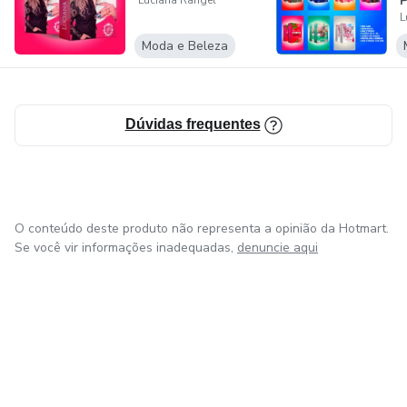
P
Luciana Rangel
L
Moda e Beleza
Dúvidas frequentes
O conteúdo deste produto não representa a opinião da Hotmart.
Se você vir informações inadequadas,
denuncie aqui
em Amsterdam
em Madrid