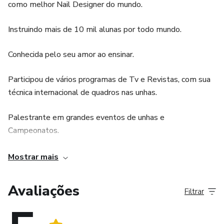
como melhor Nail Designer do mundo.
Instruindo mais de 10 mil alunas por todo mundo.
Conhecida pelo seu amor ao ensinar.
Participou de vários programas de Tv e Revistas, com sua
técnica internacional de quadros nas unhas.
Palestrante em grandes eventos de unhas e
Campeonatos.
Sucesso nos seus cursos online, e venda de apostilas e
Mostrar mais
Dvd.
Avaliações
Filtrar
Sucesso em seus cursos presenciais e a distância