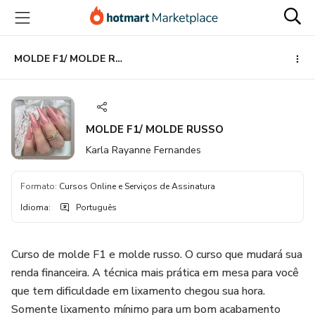
Ir
Ir
Ir
para
para
para
o
o
o
conteúdo
pagamento
rodapé
MOLDE F1/ MOLDE RUSSO
principal
MOLDE F1/ MOLDE RUSSO
Karla Rayanne Fernandes
Formato
:
Cursos Online e Serviços de Assinatura
Idioma
:
Português
Curso de molde F1 e molde russo. O curso que mudará sua
renda financeira. A técnica mais prática em mesa para você
que tem dificuldade em lixamento chegou sua hora.
Somente lixamento mínimo para um bom acabamento