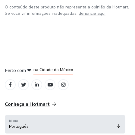
O conteúdo deste produto não representa a opinião da Hotmart.
Se você vir informações inadequadas,
denuncie aqui
em Bogotá
em Amsterdam
em Madrid
na Cidade do México
Feito com
❤
em Belo Horizonte
Conheça a Hotmart
Idioma
Português