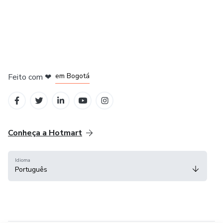
em Amsterdam
em Madrid
em Bogotá
Feito com
❤
em Belo Horizonte
na Cidade do México
Conheça a Hotmart
Idioma
Português