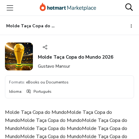
Ir
Ir
Ir
para
para
para
o
o
o
conteúdo
pagamento
rodapé
Molde Taça Copa do Mundo 2026
principal
Molde Taça Copa do Mundo 2026
Gustavo Mansur
Formato
:
eBooks ou Documentos
Idioma
:
Português
Molde Taça Copa do MundoMolde Taça Copa do
MundoMolde Taça Copa do MundoMolde Taça Copa do
MundoMolde Taça Copa do MundoMolde Taça Copa do
MundoMolde Taça Copa do MundoMolde Taça Copa do