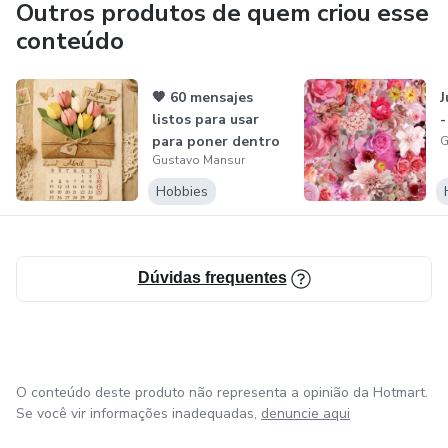
Outros produtos de quem criou esse
conteúdo
🧡 60 mensajes
J
listos para usar
-
para poner dentro
G
Gustavo Mansur
de tus flo...
Hobbies
Dúvidas frequentes
O conteúdo deste produto não representa a opinião da Hotmart.
Se você vir informações inadequadas,
denuncie aqui