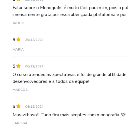
Falar sobre o Monografis é muito fácil para mim, pois a pa
imensamente grata por essa abençoada plataforma e por t
JUDITE
5
29/12/2024
MARIA
5
06/12/2024
O curso atendeu as xpectativas e foi de grande ultilida
desenvolvedores e a todos da equipe!
MARCOS
5
04/12/2024
Maravilhoso!!! Tudo fica mais simples com monografia. 🩷
LARISSA