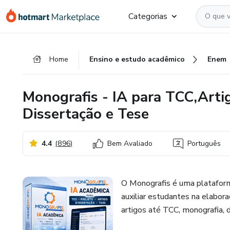
Ir
Ir
Ir
Categorias
para
para
para
o
o
o
conteúdo
pagamento
rodapé
Home
Ensino e estudo acadêmico
Enem
principal
Monografis - IA para TCC,Artig
Dissertação e Tese
4.4
(
896
)
Bem Avaliado
Português
O Monografis é uma plataforma
auxiliar estudantes na elabora
artigos até TCC, monografia, d