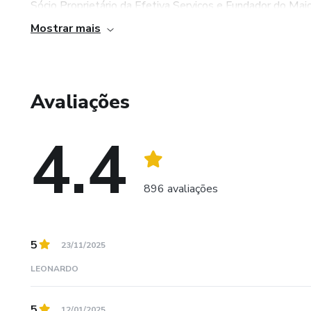
Sócio Proprietário da Efetiva Serviços e Fundador do Mai
Mostrar mais
Avaliações
4.4
896 avaliações
5
23/11/2025
LEONARDO
5
12/01/2025