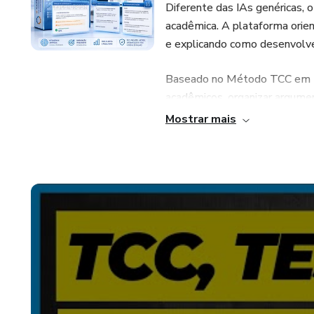
Diferente das IAs genéricas, o
acadêmica. A plataforma orien
e explicando como desenvolver
Baseado no Método TCC em Bl
acadêmicos, organizar argumen
de maneira lógica e coerente.
Mostrar mais
segurança, produtividade e qu
Principais recursos:
• IA para TCC, monografia, dis
• Orientação acadêmica passo
• Estruturação de capítulos e
• Apoio à escrita científica;