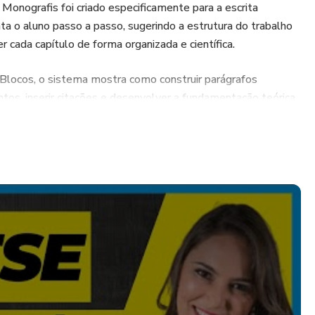
 Monografis foi criado especificamente para a escrita
ta o aluno passo a passo, sugerindo a estrutura do trabalho
 cada capítulo de forma organizada e científica.
ocos, o sistema mostra como construir parágrafos
tos, inserir citações e desenvolver a fundamentação teórica
 O objetivo é ajudar o estudante a escrever com mais
alidade acadêmica.
sertação e tese;
 a passo;
 seções;