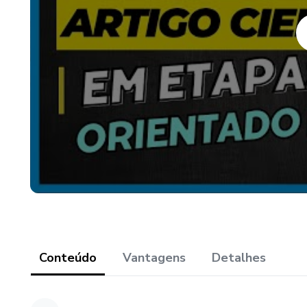
• Sugestões de prompts para
• Organização do trabalho por 
• Exportação para Word for
• Treinamento para utilização
Se você procura uma ferramen
app para fazer TCC, ferramen
com orientação acadêmica espe
transformar suas ideias em um
Conteúdo
Vantagens
Detalhes