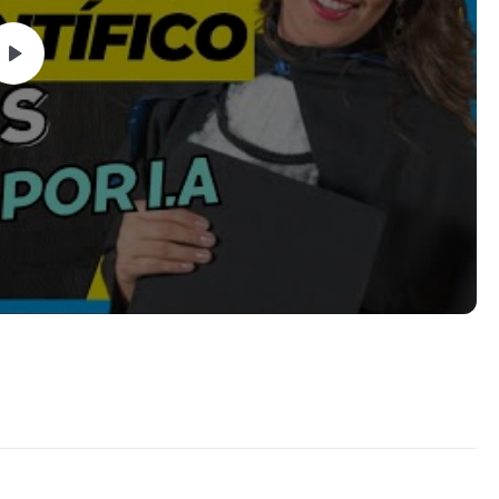
 pesquisa acadêmica;
blocos de escrita;
matado nas normas ABNT;
 da plataforma.
ta para TCC, IA para monografia, software para monografia,
ta para escrever monografia ou uma IA para escrever TCC
cializada, o Monografis foi desenvolvido para ajudar você a
 trabalho científico estruturado e bem fundamentado.