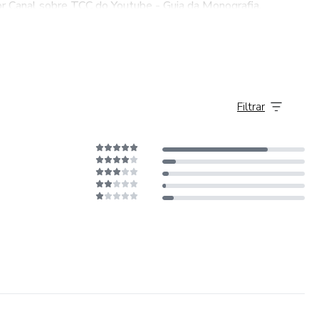
or Canal sobre TCC do Youtube - Guia da Monografia.
Filtrar