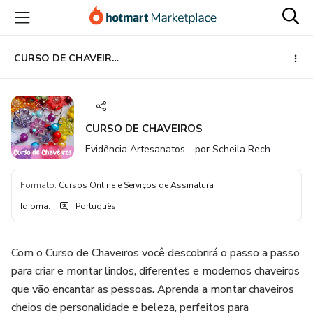
Ir
Ir
Ir
para
para
para
o
o
o
conteúdo
pagamento
rodapé
CURSO DE CHAVEIROS
principal
CURSO DE CHAVEIROS
Evidência Artesanatos - por Scheila Rech
Formato
:
Cursos Online e Serviços de Assinatura
Idioma
:
Português
Com o Curso de Chaveiros você descobrirá o passo a passo
para criar e montar lindos, diferentes e modernos chaveiros
que vão encantar as pessoas. Aprenda a montar chaveiros
cheios de personalidade e beleza, perfeitos para