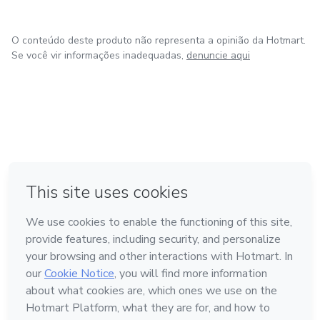
O conteúdo deste produto não representa a opinião da Hotmart.
Se você vir informações inadequadas,
denuncie aqui
em Bogotá
em Amsterdam
em Madrid
na Cidade do México
Feito com
❤
em Belo Horizonte
Conheça a Hotmart
Idioma