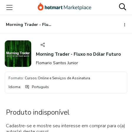
Ir
Ir
Ir
para
para
para
o
o
o
conteúdo
pagamento
rodapé
Morning Trader - Fluxo no Dólar Futuro
principal
Morning Trader - Fluxo no Dólar Futuro
Flomario Santos Junior
Formato
:
Cursos Online e Serviços de Assinatura
Idioma
:
Português
Produto indisponível
Cadastre-se e mostre seu interesse em comprar para o(a)
autor(a) deste curso!