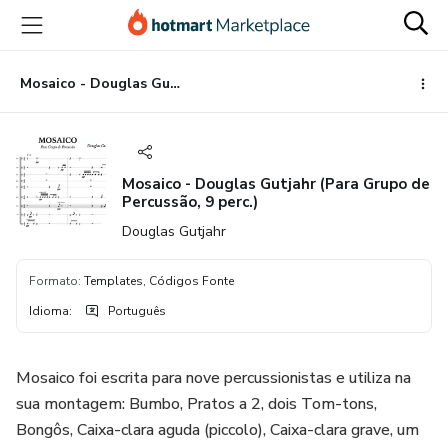
Ir
Ir
Ir
para
para
para
o
o
o
conteúdo
pagamento
rodapé
Mosaico - Douglas Gutjahr (Para Grupo de Percussão, 9 perc.)
principal
Mosaico - Douglas Gutjahr (Para Grupo de
Percussão, 9 perc.)
Douglas Gutjahr
Formato
:
Templates, Códigos Fonte
Idioma
:
Português
Mosaico foi escrita para nove percussionistas e utiliza na
sua montagem: Bumbo, Pratos a 2, dois Tom-tons,
Bongôs, Caixa-clara aguda (piccolo), Caixa-clara grave, um