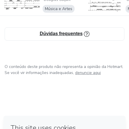
Percus...
T
formações e participado efetivamente em importantes
Música e Artes
gravações no estado do Rio Grande do Sul.
Dúvidas frequentes
O conteúdo deste produto não representa a opinião da Hotmart.
Se você vir informações inadequadas,
denuncie aqui
em Bogotá
em Amsterdam
em Madrid
na Cidade do México
Feito com
❤