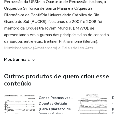
Percussão da UFSM, o Quarteto de Percussão Íncubos, a
Orquestra Sinfônica de Santa Maria e a Orquestra
Filarmônica da Pontifícia Universidade Católica do Rio
Grande do Sul (PUCRS). Nos anos de 2007 e 2008 foi
membro da Orquestra Jovem Mundial (JMWO), se
apresentando em algumas das principais salas de concerto
da Europa, entre elas, Berliner Philharmonie (Berlim),
Muziekgebouw (Amsterdam) e Palau de les Arts
(Valência).
Mostrar mais
Lançou seu primeiro CD/DVD intitulado Brasil
(Re)Percussivo no ano de 2015, trabalho que lhe rendeu o
Outros produtos de quem criou esse
prêmio de Melhor Instrumentista Erudito no Prêmio
conteúdo
Açorianos de Música em 2016.
Cenas Percussivas -
D
Desde 2017, Ocupa o cargo de Timpanista Solo da
Douglas Gutjahr
-
Orquestra Sinfônica de Porto Alegre (OSPA). Tem atuado
(Para Quarteto de
(
intensamente como percussionista nas mais variadas
Douglas Gutjahr
D