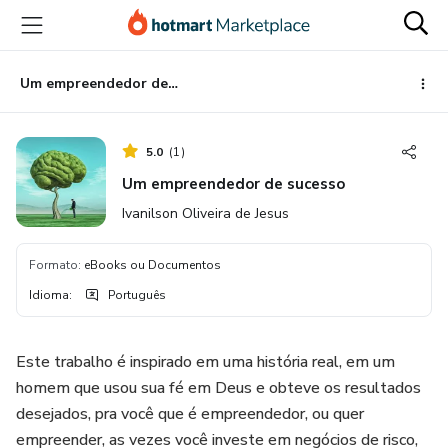
Ir
Ir
Ir
para
para
para
o
o
o
conteúdo
pagamento
rodapé
Um empreendedor de sucesso
principal
5.0
(
1
)
Um empreendedor de sucesso
Ivanilson Oliveira de Jesus
Formato
:
eBooks ou Documentos
Idioma
:
Português
Este trabalho é inspirado em uma história real, em um
homem que usou sua fé em Deus e obteve os resultados
desejados, pra você que é empreendedor, ou quer
empreender, as vezes você investe em negócios de risco,