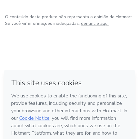
O conteúdo deste produto não representa a opinião da Hotmart.
Se você vir informações inadequadas,
denuncie aqui
em Amsterdam
em Madrid
em Bogotá
Feito com
❤
em Belo Horizonte
na Cidade do México
Conheça a Hotmart
Idioma