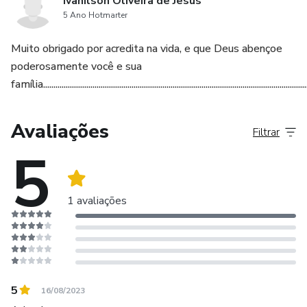
Ivanilson Oliveira de Jesus
5 Ano Hotmarter
Muito obrigado por acredita na vida, e que Deus abençoe
poderosamente você e sua
família......................................................................................................................................
Avaliações
Filtrar
5
1 avaliações
5
16/08/2023