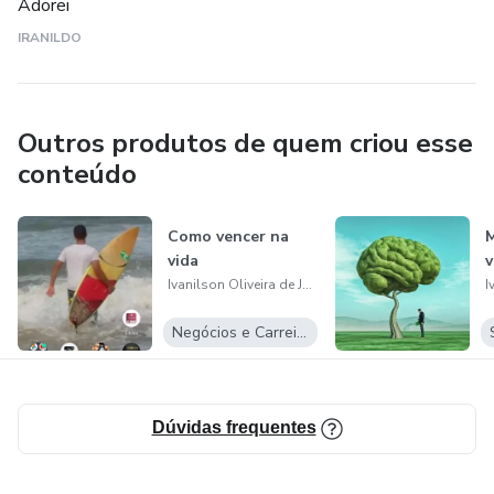
Adorei
IRANILDO
Outros produtos de quem criou esse
conteúdo
Como vencer na
M
vida
v
Ivanilson Oliveira de Jesus
Negócios e Carreira
Dúvidas frequentes