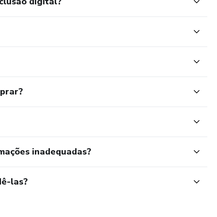
clusão digital?
mprar?
rmações inadequadas?
ê-las?