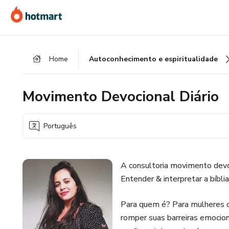
Ir
Ir
Ir
para
para
para
o
o
o
conteúdo
pagamento
rodapé
Home
Autoconhecimento e espiritualidade
principal
Movimento Devocional Diário
Português
A consultoria movimento devo
Entender & interpretar a bíblia
Para quem é? Para mulheres qu
romper suas barreiras emociona