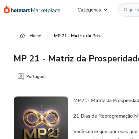
Ir
Ir
Ir
Categorias
para
para
para
o
o
o
conteúdo
pagamento
rodapé
Home
MP 21 - Matriz da Prosperidade
principal
MP 21 - Matriz da Prosperidad
Português
MP21- Matriz da Prosperida
21 Dias de Reprogramação Men
Você sente que, por mais que s