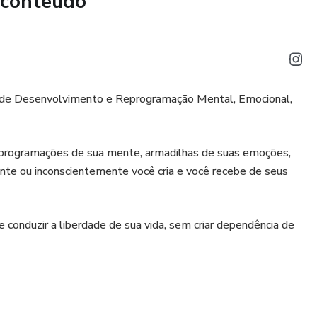
 conteúdo
a de Desenvolvimento e Reprogramação Mental, Emocional,
 programações de sua mente, armadilhas de suas emoções,
te ou inconscientemente você cria e você recebe de seus
 conduzir a liberdade de sua vida, sem criar dependência de
nconsciente, bloqueios, medos, traumas, mas também seus
idade, amor e felicidade que você pode programar e passar a