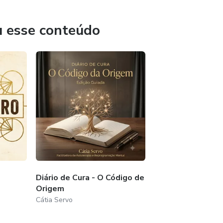
m técnicas da Hipnose Clinica, Ericksoniana e Regressão,
u esse conteúdo
ura de Corpo e Rosto, Radiestesista, Leitora de Registros
omo os 10 anos de experiências e vivências na área, me
de vida, a missão, o propósito, entender as próprias
os e bloqueios e ter uma vida leve e feliz, e com todo esse
 viver a plenitude da felicidade. Essa é minha missão, esse é
ões e vida.
Diário de Cura - O Código de
Origem
Cátia Servo