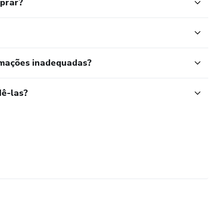
mprar?
rmações inadequadas?
ê-las?