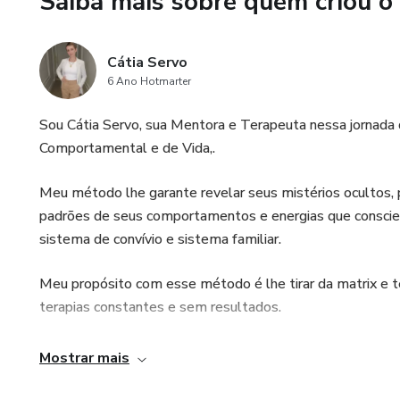
Saiba mais sobre quem criou o
Cátia Servo
6 Ano Hotmarter
Sou Cátia Servo, sua Mentora e Terapeuta nessa jornad
Comportamental e de Vida,.
Meu método lhe garante revelar seus mistérios ocultos,
padrões de seus comportamentos e energias que conscien
sistema de convívio e sistema familiar.
Meu propósito com esse método é lhe tirar da matrix e te
terapias constantes e sem resultados.
A cada etapa você terá acesso a mais sobre sua mente i
Mostrar mais
sonhos, sua missão, seus propósitos, abundância, prosper
viver de hoje em diante.