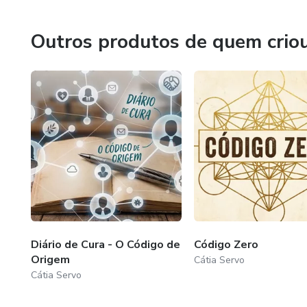
Psicoterapeuta, Terapeuta Energética, Hipnoterapeuta co
Outros produtos de quem crio
Consteladora Familiar, Analista Comportamental com Leit
Akashicos, Mestre Reiki, Coach e Maga da Magia Divina.
A união dos conhecimentos de 20 anos de estudos, bem c
tornaram uma Terapeuta e Mentora de Alto Impacto.
Tudo que ensino é também o que vivo. Conhecer o caminho 
emoções e consequências de cada uma delas, eliminar med
processo você aprende a se amar, a acessar a abundância e
meu processo terapêutico e essas serão suas transformaç
Diário de Cura - O Código de
Código Zero
Origem
Cátia Servo
Cátia Servo