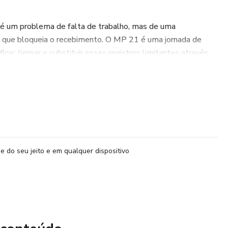
 é um problema de falta de trabalho, mas de uma
 que bloqueia o recebimento. O MP 21 é uma jornada de
icar, limpar e substituir esses registros limitantes através
á acesso a um sistema de reprogramação que utiliza a
andos para alinhar sua mente com a vibração da riqueza que
 simples e poderosos para mudar a sua realidade do dia a dia.
e do seu jeito e em qualquer dispositivo
ramação que agem diretamente em seu subconsciente para
realidade de abundância.