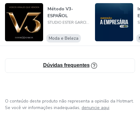
Método V3-
I
ESPAÑOL
E
STUDIO ESTER GARCIA LTDA
Moda e Beleza
Dúvidas frequentes
O conteúdo deste produto não representa a opinião da Hotmart.
Se você vir informações inadequadas,
denuncie aqui