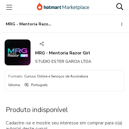
Ir
Ir
Ir
para
para
para
o
o
o
conteúdo
pagamento
rodapé
MRG - Mentoria Razor Girl
principal
MRG - Mentoria Razor Girl
STUDIO ESTER GARCIA LTDA
Formato
:
Cursos Online e Serviços de Assinatura
Idioma
:
Português
Produto indisponível
Cadastre-se e mostre seu interesse em comprar para o(a)
autor(a) deste curso!