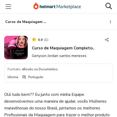
Ir
Ir
Ir
para
para
para
o
o
o
conteúdo
pagamento
rodapé
Curso de Maquiagem Completo..
principal
5.0
(
1
)
Curso de Maquiagem Completo..
Genyson Jordan santos meneses
Formato
:
eBooks ou Documentos
Idioma
:
Português
Olá tudo bem?? Eu junto com minha Equipe
desenvolvemos uma maneira de ajudar, vocês Mulheres
maravilhosas do nosso Brasil, juntamos os melhores
Profissionais da Maquiagem para trazer o melhor produto