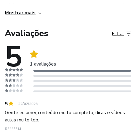
Só é digno da sabedoria quem usa as lágrimas para irrigá-
Mostrar mais
la. Os frágeis usam a força; os fortes, a inteligência.
Avaliações
Filtrar
5
1 avaliações
5
22/07/2023
Gente eu amei, conteúdo muito completo, dicas e vídeos
aulas muito top.
R*****M