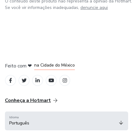
O conteúdo deste produto não representa a opinião da Hotmart.
Se você vir informações inadequadas,
denuncie aqui
em Bogotá
em Amsterdam
em Madrid
na Cidade do México
Feito com
❤
em Belo Horizonte
Conheça a Hotmart
Idioma
Português