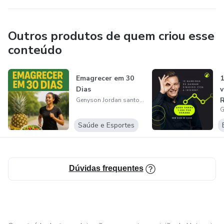
Outros produtos de quem criou esse
conteúdo
Emagrecer em 30
1
Dias
v
R
Genyson Jordan santos meneses
I
Saúde e Esportes
Dúvidas frequentes