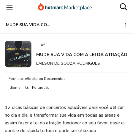
Ir
Ir
Ir
para
para
para
o
o
o
conteúdo
pagamento
rodapé
MUDE SUA VIDA COM A LEI DA ATRAÇÃO
principal
MUDE SUA VIDA COM A LEI DA ATRAÇÃO
LAILSON DE SOUZA RODRIGUES
Formato
:
eBooks ou Documentos
Idioma
:
Português
12 dicas básicas de conceitos aplicáveis para você utilizar
no dia a dia, e transformar sua vida em todas as áreas e
assim fazer a lei da atração funcionar ao seu favor, esse e-
book e de rápida leitura e pode ser utilizado