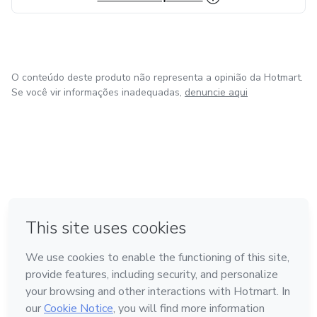
O conteúdo deste produto não representa a opinião da Hotmart.
Se você vir informações inadequadas,
denuncie aqui
em Amsterdam
em Madrid
em Bogotá
Feito com
❤
em Belo Horizonte
na Cidade do México
Conheça a Hotmart